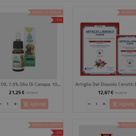
PREZZO SCONTATO
PREZZO 
-15%
HEMP OIL 7.5% Olio Di Canapa 10 Ml Per Amici A 4 Zampe
21,25 €
12,67 €
Prezzo
Prezzo
Prezzo
Pre
25,00 €
14,90 €
base
base
Aggiungi
Aggiungi
PREZZO SCONTATO
PREZZO 
-20%