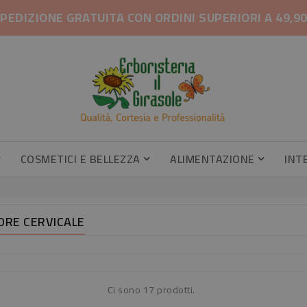
PEDIZIONE GRATUITA CON ORDINI SUPERIORI A 49,9
COSMETICI E BELLEZZA
ALIMENTAZIONE
INT
Gambe Pesanti, Gambe Gonfie
Profumatori Armadi E Cassetti
Profumatori Armadi E Cassetti
Caramel
Integrator
ORE CERVICALE
Ci sono 17 prodotti.