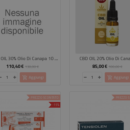
HEMP OIL 30% Olio Di Canapa 10 Ml
CBD OIL 20% Olio Di Can
110,40 €
85,00 €
Prezzo
Prezzo
Prezzo
Pre
138,00 €
100,00 €
base
base
Aggiungi
Aggiungi
PREZZO SCONTATO
PREZZO 
-15%