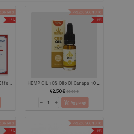
SCONTATO
PREZZO SCONTATO
-15%
-15%
Artiglio Del Diavolo Cerotti Effetto Caldo 4 Pz
HEMP OIL 10% Olio Di Canapa 10 Ml
42,50 €
zzo
Prezzo
Prezzo
50,00 €
base
Aggiungi
SCONTATO
PREZZO SCONTATO
-15%
-15%