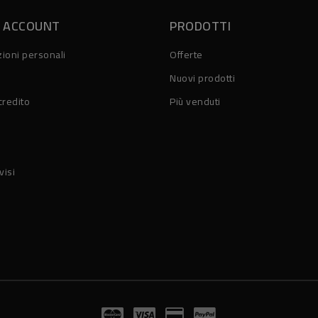
O ACCOUNT
PRODOTTI
ioni personali
Offerte
Nuovi prodotti
credito
Più venduti
visi
© 2026 - Erboristeria Il Girasole