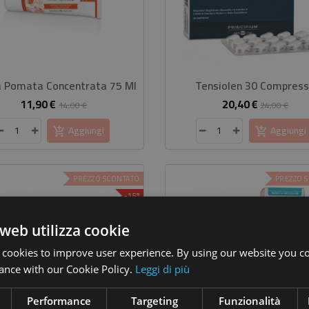
a Pomata Concentrata 75 Ml
Tensiolen 30 Compres
11,90 €
20,40 €
Prezzo
Prezzo
Prezzo
Pre
14,00 €
24,00 €
base
base
Aggiungi
Aggiungi
PREZZO SCONTATO
PREZZO 
-15%
web utilizza cookie
 cookies to improve user experience. By using our website you co
ance with our Cookie Policy.
Leggi di più
Performance
Targeting
Funzionalità