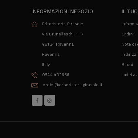
INFORMAZIONI NEGOZIO
IL TU
Erboristeria Girasole
Informaz
Via Brunelleschi, 117
Ordini
48124 Ravenna
Note di 
Ravenna
Indirizzi
Italy
Buoni
0544 402666
I miei av
ordini@erboristeriagirasole.it