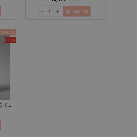
base
Aggiungi
SCONTATO
-15%
Cerotti Sollievo Prolungato Di CBD
zzo