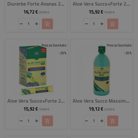
Diurerbe Forte Ananas 24 Pocket Drink
Aloe Vera Succo+Forte 24 Pocket Drink
16,72 €
15,92 €
Prezzo
Prezzo
Prezzo
Prezzo
20,90 €
19,90 €
base
base
Prezzo Scontato
Prezzo Scontato
-20%
-20%
Aloe Vera Succo+Forte 24 Pocket Drink Mirtillo
Aloe Vera Succo Massima Forza 1000Ml
15,92 €
19,12 €
Prezzo
Prezzo
Prezzo
Prezzo
19,90 €
23,90 €
base
base