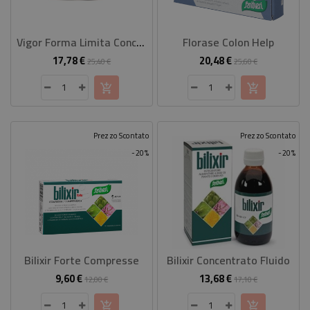
Vigor Forma Limita Concentrato Fluido 240 Ml
Florase Colon Help
17,78 €
20,48 €
Prezzo
Prezzo
Prezzo
Prezzo
25,40 €
25,60 €
base
base
Prezzo Scontato
Prezzo Scontato
-20%
-20%
Bilixir Forte Compresse
Bilixir Concentrato Fluido
9,60 €
13,68 €
Prezzo
Prezzo
Prezzo
Prezzo
12,00 €
17,10 €
base
base