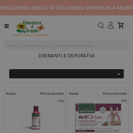
CATEGORIA
SPEDIZIONE GRATUITA CON ORDINI SUPERIORI A 49,90€
HOME
0
MARCHI
Home
Integratori
Drenanti E Depurativi
DRENANTI E DEPURATIVI
RIMEDI
PER

COSMETICI
E
BELLEZZA
Nuovo
Prezzo Scontato
Nuovo
Prezzo Scontato
-15%
-15%
ALIMENTAZIONE
INTEGRATORI