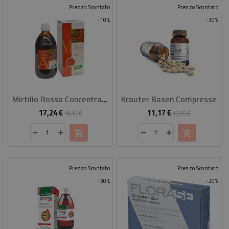
Prezzo Scontato
Prezzo Scontato
-10%
-30%
Mirtillo Rosso Concentrato Fluido
Krauter Basen Compresse
17,24 €
11,17 €
Prezzo
Prezzo
Prezzo
Prezzo
19,15 €
15,95 €
base
base
Prezzo Scontato
Prezzo Scontato
-30%
-20%