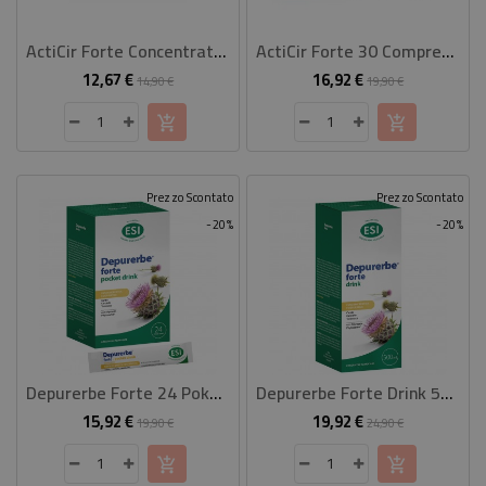
CASA
ActiCir Forte Concentrato Fluido 500 Ml
ActiCir Forte 30 Compresse
CONTATTACI
12,67 €
16,92 €
Prezzo
Prezzo
Prezzo
Prezzo
14,90 €
19,90 €
base
base
Prezzo Scontato
Prezzo Scontato
-20%
-20%
Depurerbe Forte 24 Poket Drink
Depurerbe Forte Drink 500 Ml
15,92 €
19,92 €
Prezzo
Prezzo
Prezzo
Prezzo
19,90 €
24,90 €
base
base