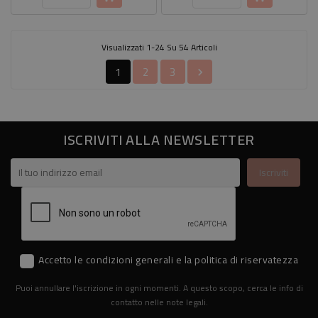
Visualizzati 1-24 Su 54 Articoli
1
2
3

ISCRIVITI ALLA NEWSLETTER
Accetto le condizioni generali e la politica di riservatezza
Puoi annullare l'iscrizione in ogni momenti. A questo scopo, cerca le info di
contatto nelle note legali.