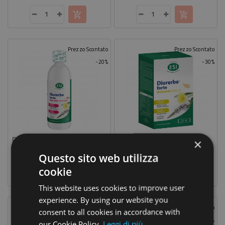
base
base
Prezzo Scontato
Prezzo Scontato
-20%
-30%
Diurerbe Forte Melograno Drink 500 Ml
Diurerbe Forte Limone 24 Pocket Drink
×
15,92 €
14,63 €
Prezzo
Prezzo
Prezzo
Prezzo
19,90 €
20,90 €
Questo sito web utilizza
base
base
cookie
This website uses cookies to improve user
experience. By using our website you
Prezzo Scontato
Prezzo Scontato
consent to all cookies in accordance with
-30%
-30%
our Cookie Policy.
Leggi di più