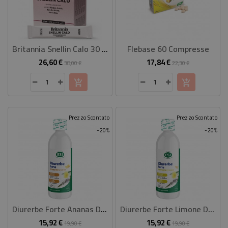
Britannia Snellin Calo 30 Bustine Da 15 Ml
Flebase 60 Compresse
26,60 €
17,84 €
Prezzo
Prezzo
Prezzo
Prezzo
38,00 €
22,30 €
base
base
Prezzo Scontato
Prezzo Scontato
-20%
-20%
Diurerbe Forte Ananas Drink 500 Ml
Diurerbe Forte Limone Drink 500 Ml
15,92 €
15,92 €
Prezzo
Prezzo
Prezzo
Prezzo
19,90 €
19,90 €