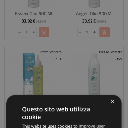
CASA
Esseni Olio 500 Ml
Angeli Olio 500 Ml
CONTATTACI
33,92 €
33,92 €
Prezzo
Prezzo
Prezzo
Prezzo
39,90 €
39,90 €
base
base
Prezzo Scontato
Prezzo Scontato
-15%
-15%
×
Angeli Olio 150 Ml
Fate Olio 500 Ml
Questo sito web utilizza
16,92 €
33,92 €
Prezzo
Prezzo
Prezzo
Prezzo
19,90 €
39,90 €
cookie
base
base
This website uses cookies to improve user