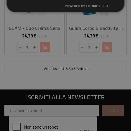
POWERED BY COOKIESCRIPT
GUAM - Duo Crema Seno
Guam Corpo Bioactivity Trattamento Smagliature 150 Ml
24,38 €
24,38 €
Prezzo
Prezzo
Prezzo
Prezzo
32,50 €
32,50 €
base
base
Visualizzati 1-8 Su 8 Articoli
ISCRIVITI ALLA NEWSLETTER