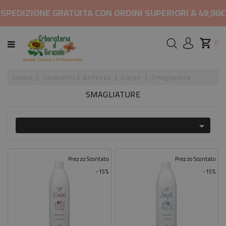
CATEGORIA
SPEDIZIONE GRATUITA CON ORDINI SUPERIORI A 49,90€
HOME
0
MARCHI
Home
Cosmetici E Bellezza
Corpo
Smagliature
SMAGLIATURE
RIMEDI
PER

COSMETICI
E
BELLEZZA
Prezzo Scontato
Prezzo Scontato
-15%
-15%
ALIMENTAZIONE
INTEGRATORI