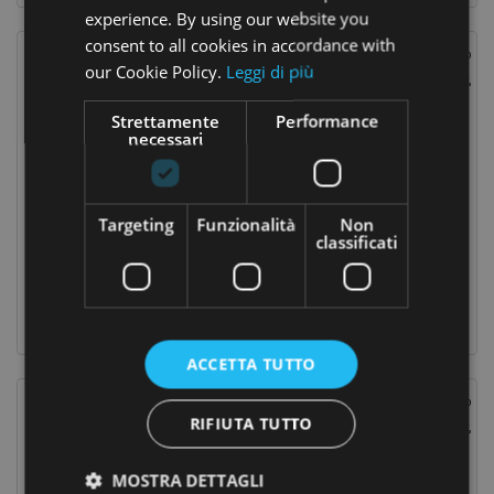
experience. By using our website you
consent to all cookies in accordance with
Prezzo Scontato
Prezzo Scontato
our Cookie Policy.
Leggi di più
-15%
-15%
Strettamente
Performance
necessari
Targeting
Funzionalità
Non
classificati
Fate Olio 75 Ml
Fate Olio 150 Ml
10,03 €
16,92 €
Prezzo
Prezzo
Prezzo
Prezzo
11,80 €
19,90 €
base
base
ACCETTA TUTTO
Prezzo Scontato
Prezzo Scontato
RIFIUTA TUTTO
-25%
-25%
MOSTRA DETTAGLI