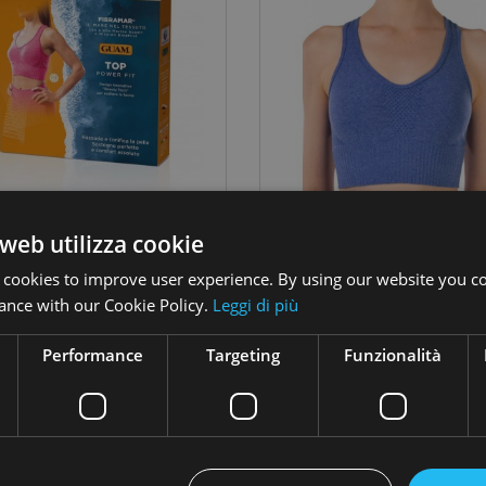
FIBRAMAR Top Power Fit S/M 42/44 Rosso Rubino
web utilizza cookie
35,00 €
35,00 €
Prezzo
Prezzo
 cookies to improve user experience. By using our website you co
Aggiungi
Aggiungi
ance with our Cookie Policy.
Leggi di più
Performance
Targeting
Funzionalità
PREZZO SCONTATO
PREZZO 
-25%