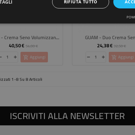
TAGLI
RIFIUTA TUTTO
ACC
POWE
GUAM - Crema Seno Volumizzante
GUAM - Duo Crema Se
40,50 €
24,38 €
Prezzo
Prezzo
Prezzo
Pre
54,00 €
32,50 €
base
base
Aggiungi
Aggiungi
izzati 1-8 Su 8 Articoli
ISCRIVITI ALLA NEWSLETTER