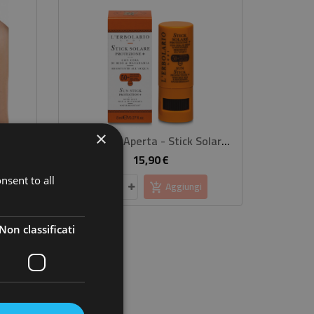
×
FIBRAMAR Top Power Fit S/M 42/44 Blu Cobalto
Sole & Aria Aperta - Stick Solare Viso SPF50 8 Ml
15,90 €
Prezzo
nsent to all
Aggiungi
Non classificati
SCONTATO
-25%