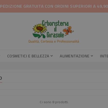
PEDIZIONE GRATUITA CON ORDINI SUPERIORI A 49,9
COSMETICI E BELLEZZA
ALIMENTAZIONE
INT
Gambe Pesanti, Gambe Gonfie
Profumatori Armadi E Cassetti
Profumatori Armadi E Cassetti
Caramel
Integrator
O
Ci sono 8 prodotti.