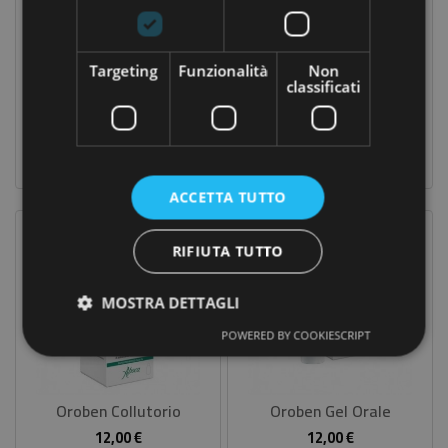
Targeting
Funzionalità
Non
classificati
Aloe Fresh Alito Fresco Spray 15 Ml
Aloe Fresh Menta Crystal 100 Ml
6,21 €
4,41 €
Prezzo
Prezzo
Prezzo
Prezzo
6,90 €
4,90 €
base
base
ACCETTA TUTTO
RIFIUTA TUTTO
MOSTRA DETTAGLI
POWERED BY COOKIESCRIPT
Oroben Collutorio
Oroben Gel Orale
12,00 €
12,00 €
Prezzo
Prezzo