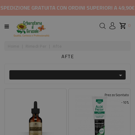
CATEGORIA
SPEDIZIONE GRATUITA CON ORDINI SUPERIORI A 49,90€
HOME
0
MARCHI
Home
Rimedi Per
Afte
AFTE
RIMEDI
PER

COSMETICI
E
BELLEZZA
Prezzo Scontato
-10%
ALIMENTAZIONE
INTEGRATORI