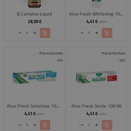
CASA
B Complex Liquid
Aloe Fresh Whitening 100 Ml
CONTATTACI
28,00 €
4,41 €
Prezzo
Prezzo
Prezzo
4,90 €
base
Prezzo Scontato
Prezzo Scontato
-10%
-10%
Aloe Fresh Sensitive 100 Ml
Aloe Fresh Smile 100 Ml
4,41 €
4,41 €
Prezzo
Prezzo
Prezzo
Prezzo
4,90 €
4,90 €
base
base