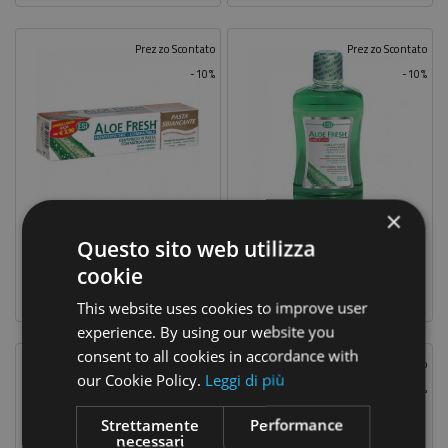
Prezzo Scontato
Prezzo Scontato
-10%
-10%
×
Aloe Fresh Pasta Sbiancante 100 Ml
Aloe Fresh Colluttorio Zero Alcol 500 Ml
Questo sito web utilizza
4,41 €
7,11 €
Prezzo
Prezzo
Prezzo
Prezzo
4,90 €
7,90 €
cookie
base
base
This website uses cookies to improve user
experience. By using our website you
consent to all cookies in accordance with
Prezzo Scontato
Prezzo Scontato
our Cookie Policy.
Leggi di più
-10%
-10%
Strettamente
Performance
necessari