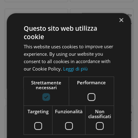
Prezzo Scontato
Prezzo Scontato
×
-15%
-15%
Questo sito web utilizza
cookie
This website uses cookies to improve user
experience. By using our website you
consent to all cookies in accordance with
our Cookie Policy.
Leggi di più
Quotidiana Antiodorante Stick 35 Ml
Quotidiana Antiodorante Pomata 75 Ml
9,78 €
12,75 €
Prezzo
Prezzo
Prezzo
Prezzo
11,50 €
15,00 €
Strettamente
Performance
base
base
necessari
Targeting
Funzionalità
Non
Prezzo Scontato
Prezzo Scontato
classificati
-15%
-15%