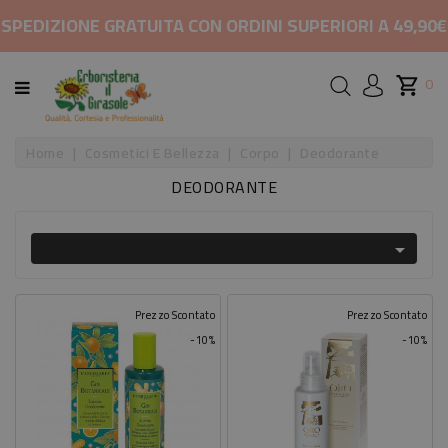
CATEGORIA
SPEDIZIONE GRATUITA CON ORDINI SUPERIORI A 49,90€
HOME
0
MARCHI
Home
Cosmetici E Bellezza
Corpo
Deodorante
DEODORANTE
RIMEDI
PER

COSMETICI
E
BELLEZZA
Prezzo Scontato
Prezzo Scontato
-10%
-10%
ALIMENTAZIONE
INTEGRATORI