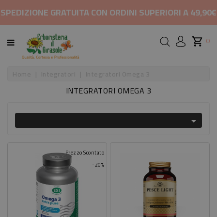
CATEGORIA
SPEDIZIONE GRATUITA CON ORDINI SUPERIORI A 49,90€
HOME
0
MARCHI
Home
Integratori
Integratori Omega 3
INTEGRATORI OMEGA 3
RIMEDI
PER

COSMETICI
E
BELLEZZA
Prezzo Scontato
-20%
ALIMENTAZIONE
INTEGRATORI