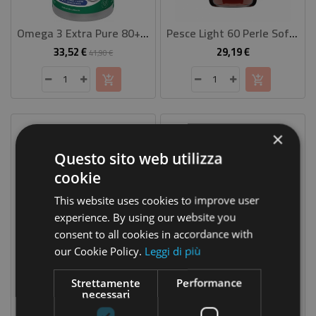
CASA
Omega 3 Extra Pure 80+40 Perle
Pesce Light 60 Perle Softgels
CONTATTACI
33,52 €
29,19 €
Prezzo
Prezzo
Prezzo
41,90 €
base
×
Questo sito web utilizza
cookie
This website uses cookies to improve user
experience. By using our website you
consent to all cookies in accordance with
our Cookie Policy.
Leggi di più
Omega Mix 60 Perle Softgels
Neuro Pesce
44,01 €
47,99 €
Prezzo
Prezzo
Strettamente
Performance
necessari