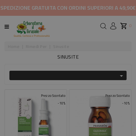
CATEGORIA
SPEDIZIONE GRATUITA CON ORDINI SUPERIORI A 49,90€
HOME
0
MARCHI
Home
Rimedi Per
Sinusite
SINUSITE
RIMEDI
PER

COSMETICI
E
BELLEZZA
Prezzo Scontato
Prezzo Scontato
-10%
-10%
ALIMENTAZIONE
INTEGRATORI