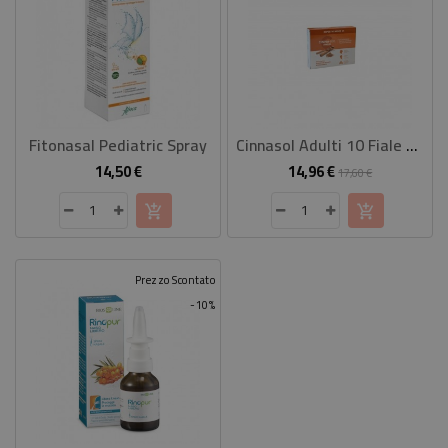
Fitonasal Pediatric Spray
Cinnasol Adulti 10 Fiale Monodose Per Aereosolterapia
14,50 €
14,96 €
Prezzo
Prezzo
Prezzo
17,60 €
base
Prezzo Scontato
-10%