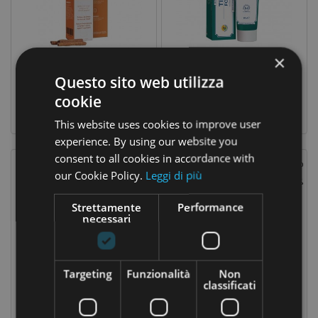
×
Cinna Nasal Spray 75ml
Pomata Timo Forte 100 Ml
Questo sito web utilizza
16,40 €
15,22 €
Prezzo
Prezzo
Prezzo
17,90 €
cookie
base
This website uses cookies to improve user
experience. By using our website you
consent to all cookies in accordance with
Prezzo Scontato
our Cookie Policy.
Leggi di più
-20%
Strettamente
Performance
necessari
Targeting
Funzionalità
Non
classificati
Gar Aglio
Echinacea 100 Capsule Vegetali
14,80 €
23,68 €
Prezzo
Prezzo
Prezzo
29,60 €