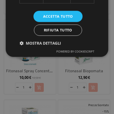
base
ACCETTA TUTTO
Prezzo Scontato
RIFIUTA TUTTO
-20%
MOSTRA DETTAGLI
POWERED BY COOKIESCRIPT
Fitonasal Spray Concentrato
Fitonasal Biopomata
10,00 €
12,90 €
Prezzo
Prezzo
Prezzo
12,50 €
base
Prezzo Scontato
-15%