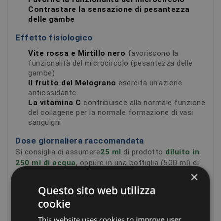
Contrastare la sensazione di pesantezza
delle gambe
Effetto fisiologico
Vite rossa e Mirtillo nero
favoriscono la
funzionalità del microcircolo (pesantezza delle
gambe)
Il frutto del Melograno
esercita un'azione
antiossidante
La vitamina C
contribuisce alla normale funzione
del collagene per la normale formazione di vasi
sanguigni
Dose giornaliera raccomandata
Si consiglia di assumere
25 ml
di prodotto
diluito in
250 ml di acqua
, oppure in una bottiglia (500 ml) di
×
acqua da bere durante la giornata. Agitare prima
dell'uso. Una volta aperto conservare in frigorifero.
Questo sito web utilizza
Eventuale formazione di precipitati, sospendibili per
cookie
agitazione, sono legati alla normale variabilità degli
ingredienti di origine naturale e non sono indice di
This website uses cookies to improve user