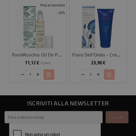
Prezzo Scontato
-20%
PuroMuschio Oil De Parfum 10 Ml
Fiore Dell'Onda - Crema Fluida Corpo
11,12 €
23,90 €
Prezzo
Prezzo
Prezzo
13,90 €
base
ISCRIVITI ALLA NEWSLETTER