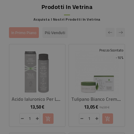
Prodotti In Vetrina
Acquista I Nostri Prodotti In Vetrina
In Primo Piano
Più Venduti
Prezzo Scontato
-10%
Acido Ialuronico Per Lui Shampoo Doccia Tonificante
Tulipano Bianco Crema Corpo Illuminante 100 Ml
13,50 €
13,05 €
Prezzo
Prezzo
Prezzo
14,50 €
base