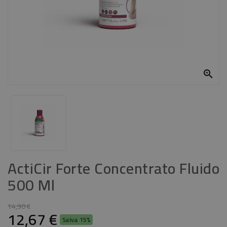
CASA
CONTATTACI

ActiCir Forte Concentrato Fluido
500 Ml
14,90 €
12,67 €
Salva 15%