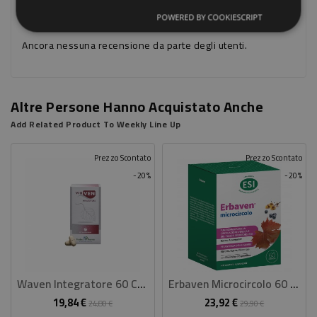
Commenti (0)
|
chat
POWERED BY COOKIESCRIPT
Ancora nessuna recensione da parte degli utenti.
Altre Persone Hanno Acquistato Anche
Add Related Product To Weekly Line Up
Prezzo Scontato
Prezzo Scontato
-20%
-20%
Waven Integratore 60 Compresse
Erbaven Microcircolo 60 Compresse
19,84 €
23,92 €
Prezzo
Prezzo
Prezzo
Prezzo
24,80 €
29,90 €
base
base