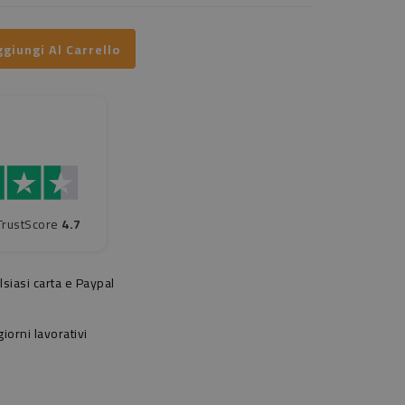
giungi Al Carrello
TrustScore
4.7
siasi carta e Paypal
orni lavorativi