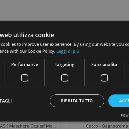
web utilizza cookie
 cookies to improve user experience. By using our website you co
ance with our Cookie Policy.
Leggi di più
PREZZO SCONTATO
Performance
Targeting
Funzionalità
-20%
TAGLI
RIFIUTA TUTTO
ACC
POWE
EYE MASK Maschere Oculari Monouso
Cocco - Bagnocrema