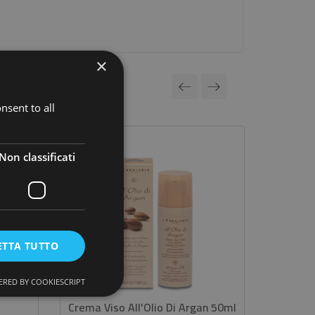
×
nsent to all
Non classificati
ETTA TUTTO
RED BY COOKIESCRIPT
Crema Viso All'Olio Di Argan 50ml
Krauter