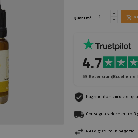
Ag
Quantità
4.7
69 Recensioni
|
Eccellente
|
Pagamento sicuro con qual
Consegna veloce entro 3 gi
Reso gratuito in negozio