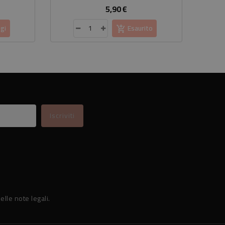
5,90 €
rezzo
Prezzo
gi
Esaurito
elle note legali.