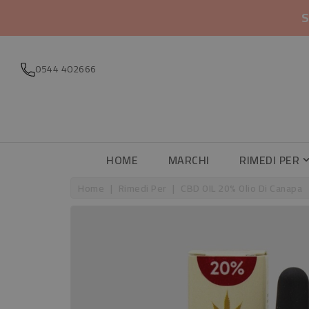
S
0544 402666
HOME
MARCHI
RIMEDI PER
Home
Rimedi Per
CBD OIL 20% Olio Di Canapa