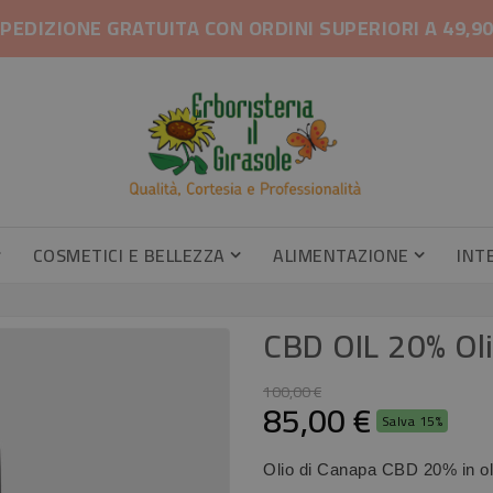
PEDIZIONE GRATUITA CON ORDINI SUPERIORI A 49,9
COSMETICI E BELLEZZA
ALIMENTAZIONE
INT
Gambe Pesanti, Gambe Gonfie
Profumatori Armadi E Cassetti
Profumatori Armadi E Cassetti
Caramel
Integrator
CBD OIL 20% Ol
100,00 €
85,00 €
Salva 15%
Olio di Canapa CBD 20% in ol