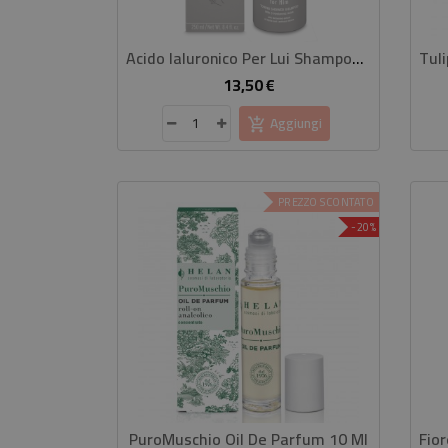
Acido Ialuronico Per Lui Shampoo Doccia Tonificante
13,50 €
Prezzo
Aggiungi
PREZZO SCONTATO
-20%
PuroMuschio Oil De Parfum 10 Ml