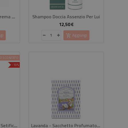
GUAM - Inthenso Effect Crema Snellente Menopausa
Shampoo Doccia Assenzio Per Lui
Li
12,50 €
rezzo
Prezzo
gi
Aggiungi
O SCONTATO
-10%
Gin Botanical Spray Corpo Setificante 100 Ml
Lavanda - Sacchetto Profumato Per Cassetti