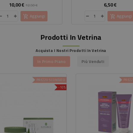
10,00 €
6,50 €
Prezzo
Prezzo
Prezzo
12,50 €
base
Aggiungi
Aggiungi
Prodotti In Vetrina
Acquista I Nostri Prodotti In Vetrina
In Primo Piano
Più Venduti
PREZZO SCONTATO
PREZZ
-10%