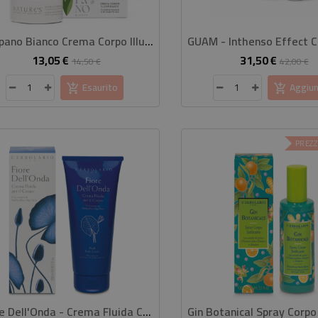
Tulipano Bianco Crema Corpo Illuminante 100 Ml
13,05 €
31,50 €
Prezzo
Prezzo
Prezzo
P
14,50 €
42,00 €
base
base
Esaurito
Aggiun
PREZZ
Fiore Dell'Onda - Crema Fluida Corpo