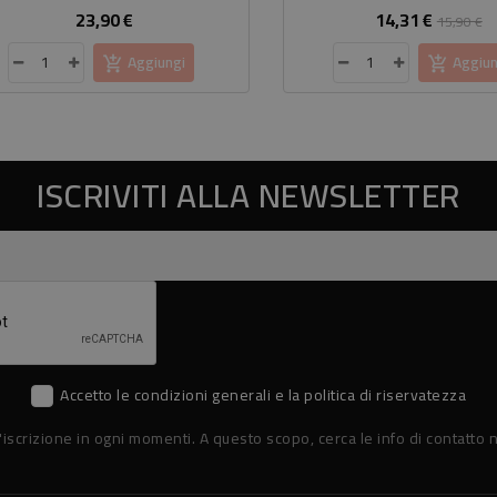
23,90 €
14,31 €
Prezzo
Prezzo
P
15,90 €
base
Aggiungi
Aggiun
ISCRIVITI ALLA NEWSLETTER
Accetto le condizioni generali e la politica di riservatezza
'iscrizione in ogni momenti. A questo scopo, cerca le info di contatto n