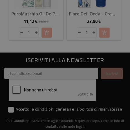
PuroMuschio Oil De Parfum 10 Ml
Fiore Dell'Onda - Crema Fluida Corpo
11,12 €
23,90 €
Prezzo
Prezzo
Prezzo
13,90 €
base
ISCRIVITI ALLA NEWSLETTER
Accetto le condizioni generali e la politica di riservatezza
Puoi annullare l'iscrizione in ogni momenti. A questo scopo, cerca le info di
contatto nelle note legali.