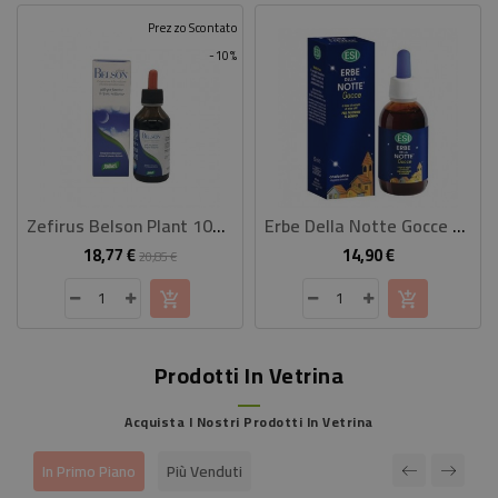
Prezzo Scontato
-10%
Zefirus Belson Plant 100 Ml
Erbe Della Notte Gocce 50 Ml
18,77 €
14,90 €
Prezzo
Prezzo
Prezzo
20,85 €
base
Prodotti In Vetrina
Acquista I Nostri Prodotti In Vetrina
In Primo Piano
Più Venduti