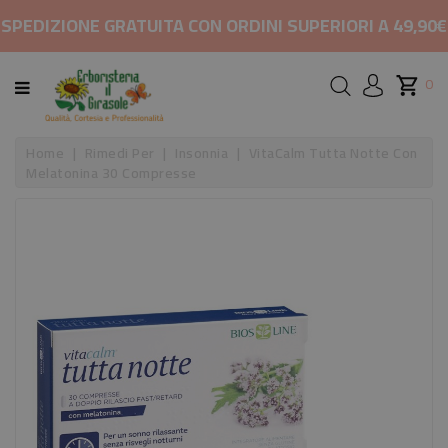
CATEGORIA
SPEDIZIONE GRATUITA CON ORDINI SUPERIORI A 49,90€
HOME
0
MARCHI
Home
Rimedi Per
Insonnia
VitaCalm Tutta Notte Con
Melatonina 30 Compresse
RIMEDI
PER
COSMETICI
E
BELLEZZA
ALIMENTAZIONE
INTEGRATORI