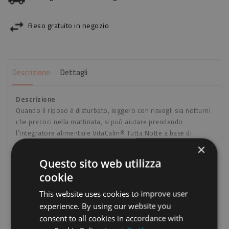
Reso gratuito in negozio
Descrizione
Dettagli
Descrizione
Quando il riposo è disturbato, leggero con risvegli sia notturni
che precoci nella mattinata, si può aiutare prendendo
l’integratore alimentare VitaCalm® Tutta Notte a base di
principi vegetali della tradizione erboristica, utili per favorire il
×
rilassamento ed un sonno tranquillo.Sono state formulate
Questo sito web utilizza
delle compresse con doppio rilascio fast/retard permettendo
cookie
che i principi vegetali vengano assorbiti gradualmente così che
il corpo li possa utilizzare al meglio. La Lavanda, Valeriana,
This website uses cookies to improve user
Escolzia e la Melatonina sono nel primo strato, il primo a
experience. By using our website you
venire rilasciato, aiutando ad addormentarsi. La Passiflora è
consent to all cookies in accordance with
nel secondo strato che viene disciolto nelle successive 4 ore