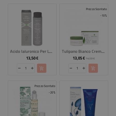
Prezzo Scontato
-10%
Acido Ialuronico Per Lui Shampoo Doccia Tonificante
Tulipano Bianco Crema Corpo Illuminante 100 Ml
13,50 €
13,05 €
Prezzo
Prezzo
Prezzo
14,50 €
base
Prezzo Scontato
-20%