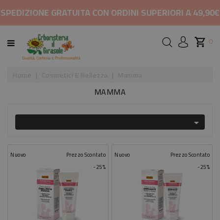
CATEGORIA
SPEDIZIONE GRATUITA CON ORDINI SUPERIORI A 49,90€
HOME
0
MARCHI
Home
Cosmetici E Bellezza
Mamma
MAMMA
RIMEDI
PER

COSMETICI
E
BELLEZZA
Nuovo
Prezzo Scontato
Nuovo
Prezzo Scontato
-25%
-25%
ALIMENTAZIONE
INTEGRATORI