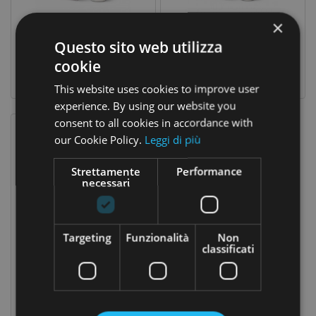
CASA
×
Inthenso Mamma Crema Snellente Pancia 200 Ml
Inthenso Mamma Crema Drenante 200 Ml
CONTATTACI
Questo sito web utilizza
28,50 €
28,50 €
Prezzo
Prezzo
Prezzo
Prezzo
38,00 €
38,00 €
cookie
base
base
This website uses cookies to improve user
experience. By using our website you
consent to all cookies in accordance with
Nuovo
Prezzo Scontato
our Cookie Policy.
Leggi di più
-25%
Strettamente
Performance
necessari
Targeting
Funzionalità
Non
classificati
Inthenso Mamma Crema Cellulite 200 Ml
28,50 €
Prezzo
Prezzo
38,00 €
base