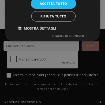
ACCETTA TUTTO
Visualizzati 1-3 Su 3 Articoli
RIFIUTA TUTTO
MOSTRA DETTAGLI
ISCRIVITI ALLA NEWSLETTER
POWERED BY COOKIESCRIPT
Accetto le condizioni generali e la politica di riservatezza
Puoi annullare l'iscrizione in ogni momenti. A questo scopo, cerca le info di
contatto nelle note legali.
INFORMAZIONI NEGOZIO