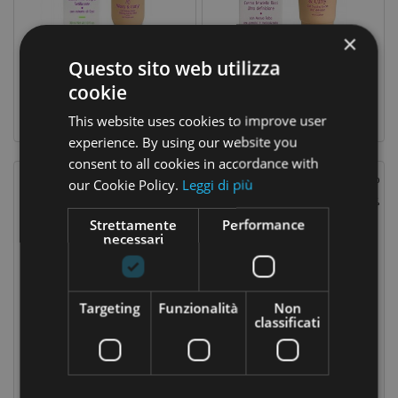
CASA
×
CONTATTACI
Mossi E Ricci Siero Effetto Anti Crespo Setificante 30 Ml
Mossi E Ricci Crema Modella Ricci Ultra Definizione 100 Ml
Questo sito web utilizza
16,11 €
12,51 €
Prezzo
Prezzo
Prezzo
Prezzo
17,90 €
13,90 €
cookie
base
base
This website uses cookies to improve user
experience. By using our website you
consent to all cookies in accordance with
Nuovo
Prezzo Scontato
Nuovo
Prezzo Scontato
our Cookie Policy.
Leggi di più
-10%
-10%
Strettamente
Performance
necessari
Targeting
Funzionalità
Non
classificati
Mossi E Ricci Balsamo Maschera Anti Crespo Disciplinante 150 Ml
Mossi E Ricci Shampoo Anticrespo Lucidante Capelli Mossi E Ricci 250 Ml
14,31 €
14,31 €
Prezzo
Prezzo
Prezzo
Prezzo
15,90 €
15,90 €
base
base