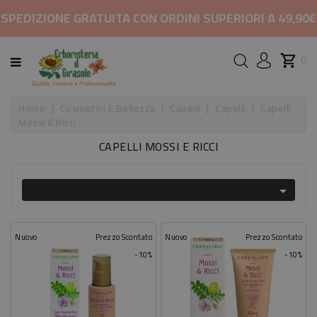
CATEGORIA
SPEDIZIONE GRATUITA CON ORDINI SUPERIORI A 49,90€
HOME
0
MARCHI
Home
Cosmetici E Bellezza
Capelli
Capelli
Capelli
Mossi E Ricci
RIMEDI
CAPELLI MOSSI E RICCI
PER
COSMETICI

E
BELLEZZA
Nuovo
Prezzo Scontato
Nuovo
Prezzo Scontato
ALIMENTAZIONE
-10%
-10%
INTEGRATORI