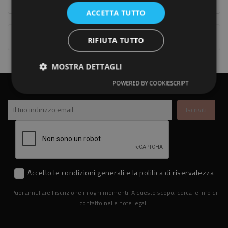
ACCETTA TUTTO
Visualizzati 1-4 Su 4 Articoli
RIFIUTA TUTTO
MOSTRA DETTAGLI
ISCRIVITI ALLA NEWSLETTER
POWERED BY COOKIESCRIPT
Accetto le condizioni generali e la politica di riservatezza
Puoi annullare l'iscrizione in ogni momenti. A questo scopo, cerca le info di
contatto nelle note legali.