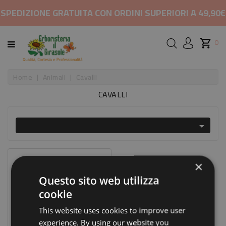
CATEGORIA
SPEDIZIONE GRATUITA CON ORDINI SUPERIORI A 49,90€
HOME
0
MARCHI
Home
Animali
Cavalli
CAVALLI
RIMEDI
PER

COSMETICI
E
BELLEZZA
Prezzo Scontato
×
-15%
ALIMENTAZIONE
Questo sito web utilizza
cookie
INTEGRATORI
This website uses cookies to improve user
experience. By using our website you