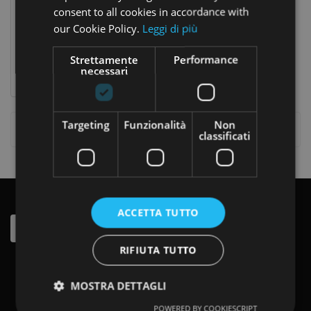
CASA
consent to all cookies in accordance with
our Cookie Policy.
Leggi di più
Cretata Arnica Menta 250 Ml
CONTATTACI
13,60 €
Prezzo
Prezzo
16,00 €
Strettamente
Performance
base
necessari
Targeting
Funzionalità
Non
Visualizzati 1-1 Su 1 Articoli
classificati
ISCRIVITI ALLA NEWSLETTER
ACCETTA TUTTO
RIFIUTA TUTTO
MOSTRA DETTAGLI
POWERED BY COOKIESCRIPT