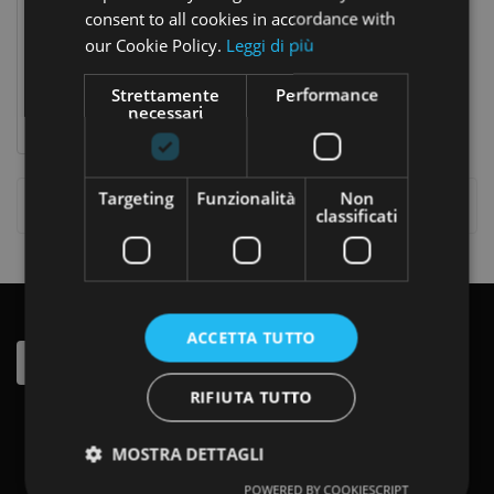
CASA
consent to all cookies in accordance with
our Cookie Policy.
Leggi di più
Multicomplex Vitamina C 20 Compresse Effervescenti
CONTATTACI
7,92 €
Prezzo
Prezzo
9,90 €
Strettamente
Performance
base
necessari
Targeting
Funzionalità
Non
Visualizzati 1-1 Su 1 Articoli
classificati
ISCRIVITI ALLA NEWSLETTER
ACCETTA TUTTO
RIFIUTA TUTTO
MOSTRA DETTAGLI
POWERED BY COOKIESCRIPT