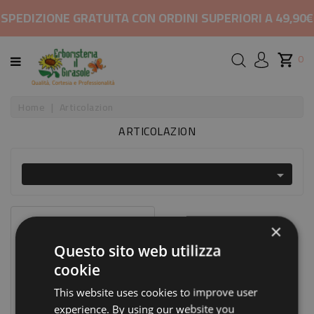
CATEGORIA
SPEDIZIONE GRATUITA CON ORDINI SUPERIORI A 49,90€
HOME
0
MARCHI
Home
Articolazion
ARTICOLAZION
RIMEDI
PER

COSMETICI
E
BELLEZZA
Prezzo Scontato
×
-20%
ALIMENTAZIONE
Questo sito web utilizza
cookie
INTEGRATORI
This website uses cookies to improve user
experience. By using our website you