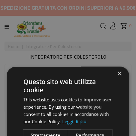
CATEGORIA
SPEDIZIONE GRATUITA CON ORDINI SUPERIORI A 49,90€
HOME
0
MARCHI
Home
Integratore Per Colesterolo
INTEGRATORE PER COLESTEROLO
RIMEDI
PER
×
Ci scusiamo per l'inconveniente.
COSMETICI
Questo sito web utilizza
Cerca un Prodotto
E
cookie
BELLEZZA
This website uses cookies to improve user

ALIMENTAZIONE
experience. By using our website you
consent to all cookies in accordance with
our Cookie Policy.
Leggi di più
INTEGRATORI
Strettamente
Performance