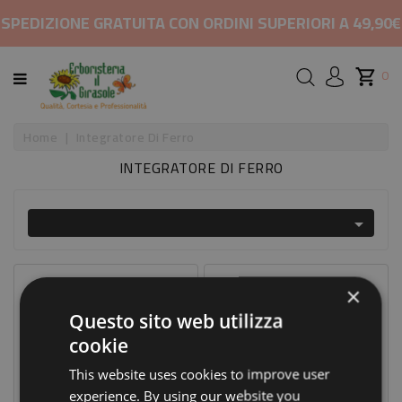
CATEGORIA
SPEDIZIONE GRATUITA CON ORDINI SUPERIORI A 49,90€
HOME
0
MARCHI
Home
Integratore Di Ferro
INTEGRATORE DI FERRO
RIMEDI
PER

COSMETICI
E
BELLEZZA
Prezzo Scontato
×
-20%
ALIMENTAZIONE
Questo sito web utilizza
cookie
INTEGRATORI
This website uses cookies to improve user
experience. By using our website you