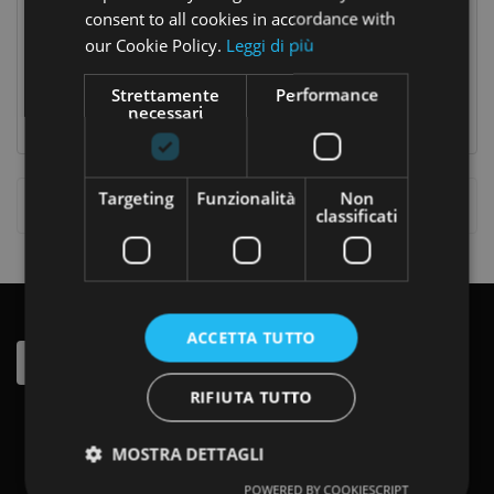
CASA
consent to all cookies in accordance with
our Cookie Policy.
Leggi di più
Go Up Pappa Reale 16 Pocket Drink
Ferro Koji
CONTATTACI
16,40 €
32,20 €
Prezzo
Prezzo
Prezzo
20,50 €
Strettamente
Performance
base
necessari
Targeting
Funzionalità
Non
Visualizzati 1-2 Su 2 Articoli
classificati
ISCRIVITI ALLA NEWSLETTER
ACCETTA TUTTO
RIFIUTA TUTTO
MOSTRA DETTAGLI
POWERED BY COOKIESCRIPT