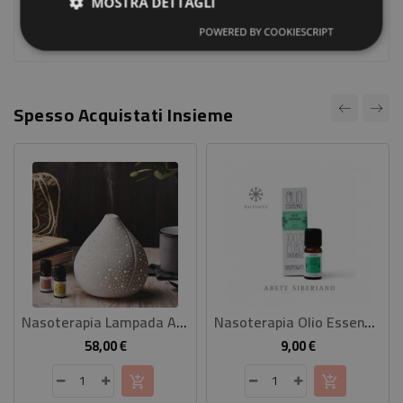
MOSTRA DETTAGLI
Ancora nessuna recensione da parte degli utenti.
POWERED BY COOKIESCRIPT
Spesso Acquistati Insieme
Nasoterapia Lampada Ad Ultrasuoni Pot
Nasoterapia Olio Essenziale Abete Siberiano
58,00 €
9,00 €
Prezzo
Prezzo