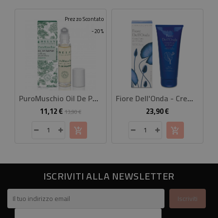
Prezzo Scontato
-20%
PuroMuschio Oil De Parfum 10 Ml
Fiore Dell'Onda - Crema Fluida Corpo
11,12 €
23,90 €
Prezzo
Prezzo
Prezzo
13,90 €
base
ISCRIVITI ALLA NEWSLETTER