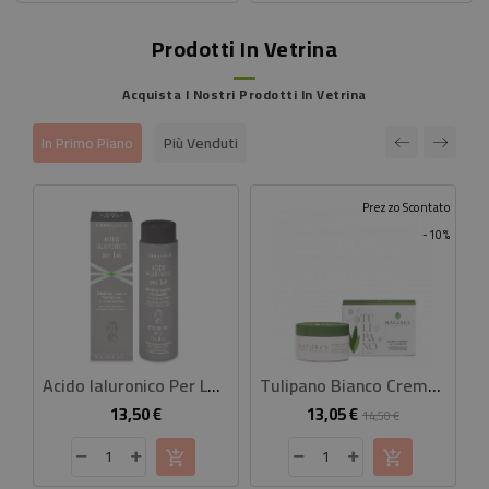
Prodotti In Vetrina
Acquista I Nostri Prodotti In Vetrina
In Primo Piano
Più Venduti
Prezzo Scontato
-10%
Acido Ialuronico Per Lui Shampoo Doccia Tonificante
Tulipano Bianco Crema Corpo Illuminante 100 Ml
13,50 €
13,05 €
Prezzo
Prezzo
Prezzo
14,50 €
base