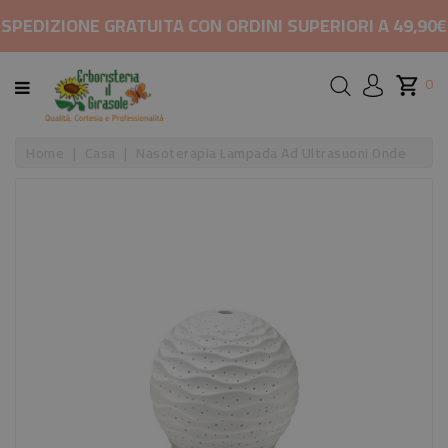
CATEGORIA
SPEDIZIONE GRATUITA CON ORDINI SUPERIORI A 49,90€
HOME
0
MARCHI
Home
Casa
Nasoterapia Lampada Ad Ultrasuoni Onde
RIMEDI
Nuovo
PER
COSMETICI
E
BELLEZZA
ALIMENTAZIONE
INTEGRATORI