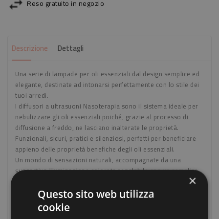
Reso gratuito in negozio
Descrizione
Dettagli
Una serie di lampade per oli essenziali dal design semplice ed
elegante, destinate ad intonarsi perfettamente con lo stile dei
tuoi arredi.
I diffusori a ultrasuoni Nasoterapia sono il sistema ideale per
nebulizzare gli oli essenziali poiché, grazie al processo di
diffusione a freddo, ne lasciano inalterate le proprietà.
Funzionali, sicuri, pratici e silenziosi, perfetti per beneficiare
appieno delle proprietà benefiche degli oli essenziali.
Un mondo di sensazioni naturali, accompagnate da una
suggestiva illuminazione colorata regolabile con un semplice
×
click in grado di creare nell’ambiente un’atmosfera rilassante
della quale non si potrà più fare a meno. Ti basta versare un
Questo sito web utilizza
po’ d’acqua e alcune gocce di olio essenziale ed il gioco è
cookie
fatto.