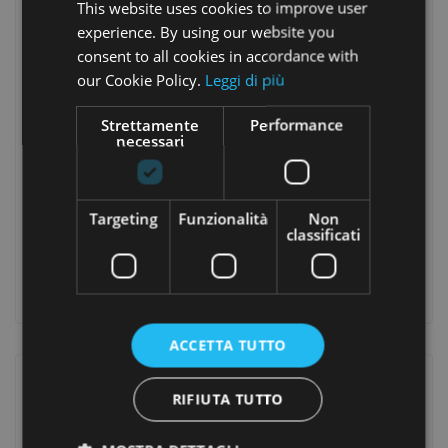
This website uses cookies to improve user
L’essenza viene diffusa nell’ambiente fino a 6-8 ore
consecutive e comunque fino ad esaurimento del serbatoio,
experience. By using our website you
dopo di che la lampada si spegne automaticamente.
consent to all cookies in accordance with
our Cookie Policy.
Leggi di più
Caratteristiche
Calotta in ceramica trafilata
Strettamente
Performance
necessari
Capacità: 100ml
Dimensioni: Diametro 144 mm x Altezza 181 mm
Funzioni
Targeting
Funzionalità
Non
Led multicolor + diffusore
classificati
Luce fissa + diffusore
Diffusore
ACCETTA TUTTO
Recensione
RIFIUTA TUTTO
Commenti (0)
|
chat