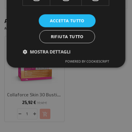
Altre Persone Hanno Acquistato Anche
ACCETTA TUTTO
Add Related Product To Weekly Line Up
RIFIUTA TUTTO
Prezzo Scontato
-20%
MOSTRA DETTAGLI
POWERED BY COOKIESCRIPT
Collaforce Skin 30 Bustine
25,92 €
Prezzo
Prezzo
32,40 €
base