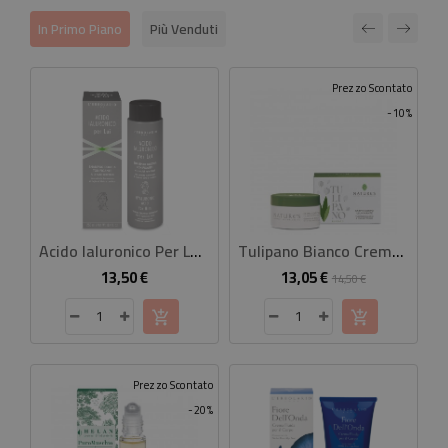
In Primo Piano
Più Venduti
Prezzo Scontato
-10%
Acido Ialuronico Per Lui Shampoo Doccia Tonificante
Tulipano Bianco Crema Corpo Illuminante 100 Ml
13,50 €
13,05 €
Prezzo
Prezzo
Prezzo
14,50 €
base
Prezzo Scontato
-20%