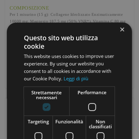
COMPOSIZIONE
Per 1 misurino (15 g): Collagene Idrolizzato Enzimaticamente
10000 mg, Magnesio 187,5 mg (50% VNR*), Vitamina C 80 mg
×
(100% VNR*), Acido Ialuronico 10 mg, Vitamina D 5 µg (100%
VNR*). * Valore Nutritivo di Riferimento.
Questo sito web utilizza
cookie
MODALITÀ D’USO
1 misurino (15 g) al giorno, preferibilmente dopo
This website uses cookies to improve user
colazione, sciolto in acqua o succo di frutta.
experience. By using our website you
PRESENTAZIONE
consent to all cookies in accordance with
450 g.
our Cookie Policy.
Leggi di più
Strettamente
Performance
necessari
Recensione
Commenti (0)
|
chat
Targeting
Funzionalità
Non
classificati
Ancora nessuna recensione da parte degli utenti.