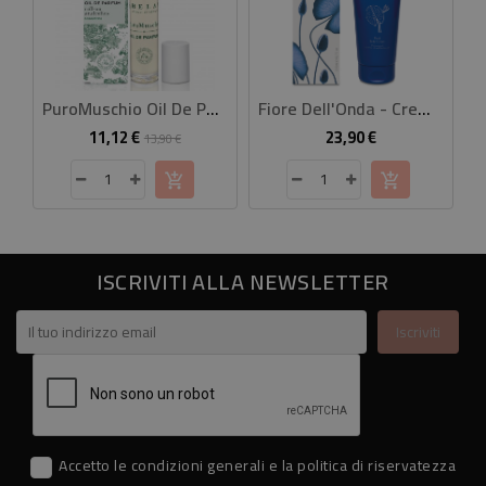
PuroMuschio Oil De Parfum 10 Ml
Fiore Dell'Onda - Crema Fluida Corpo
11,12 €
23,90 €
Prezzo
Prezzo
Prezzo
13,90 €
base
ISCRIVITI ALLA NEWSLETTER
Accetto le condizioni generali e la politica di riservatezza