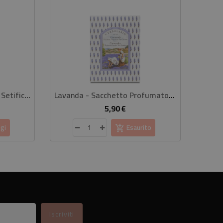
Gin Botanical Spray Corpo Setificante 100 Ml
Lavanda - Sacchetto Profumato Per Cassetti
5,90 €
rezzo
Prezzo
gi
Esaurito