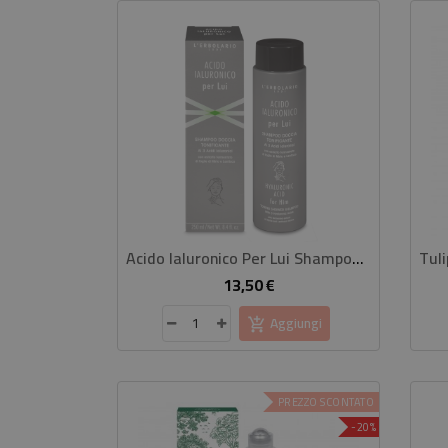
Acido Ialuronico Per Lui Shampoo Doccia Tonificante
13,50 €
Prezzo
Aggiungi
PREZZO SCONTATO
-20%