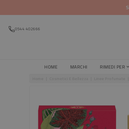
S
0544 402666
HOME
MARCHI
RIMEDI PER
Home
Cosmetici E Bellezza
Linee Profumate