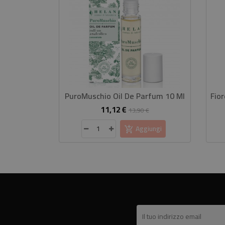
PuroMuschio Oil De Parfum 10 Ml
11,12 €
Prezzo
Prezzo
13,90 €
base
Aggiungi