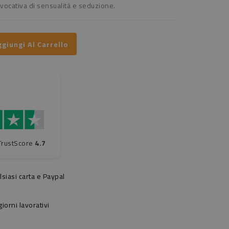
vocativa di sensualità e seduzione.
giungi Al Carrello
TrustScore
4.7
siasi carta e Paypal
orni lavorativi