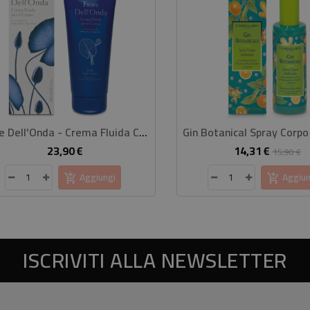
Fiore Dell'Onda - Crema Fluida Corpo
23,90 €
14,31 €
Prezzo
Prezzo
P
15,90 €
base
Aggiungi
Aggiun
ISCRIVITI ALLA NEWSLETTER