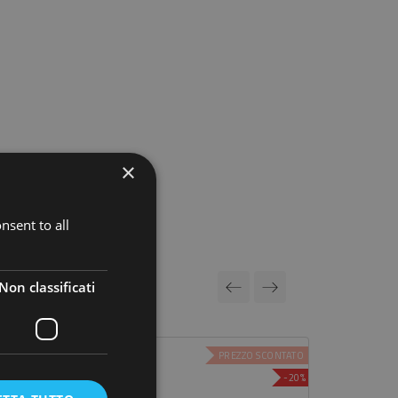
×
nsent to all
Non classificati
PREZZO SCONTATO
-20%