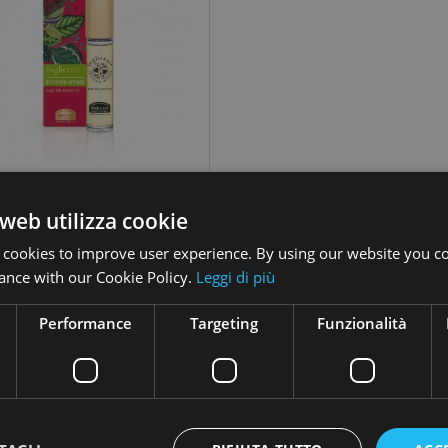
Foglie Rare Desiderio Intenso Eau De Parfum 10 Ml
8,05 €
Prezzo
Prezzo
11,50 €
web utilizza cookie
base
Aggiungi
 cookies to improve user experience. By using our website you co
ance with our Cookie Policy.
Leggi di più
Performance
Targeting
Funzionalità
PREZZO SCONTATO
 D'Acero Acqua Vitalizzante
-10%
11,25 €
Prezzo
Prezzo
12,50 €