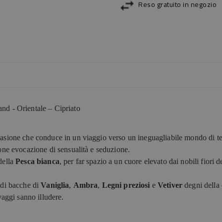
Reso gratuito in negozio
d - Orientale – Cipriato
vasione che conduce in un viaggio verso un ineguagliabile mondo di tent
ione evocazione di sensualità e seduzione.
della
Pesca bianca
, per far spazio a un cuore elevato dai nobili fiori de
 di bacche di
Vaniglia
,
Ambra
,
Legni preziosi
e
Vetiver
degni della
lvaggi sanno illudere.