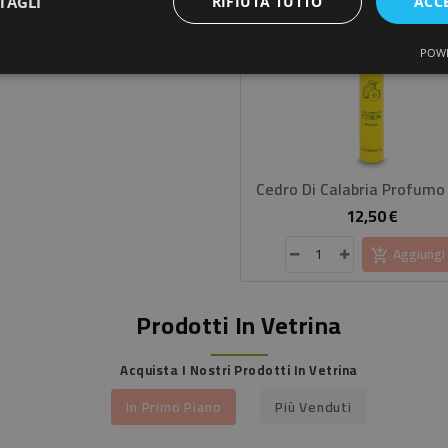
TAGLI
RIFIUTA TUTTO
ACC
base
Aggiungi
POWE
Cedro Di Calabria Profumo
12,50 €
Prezzo
Aggiungi
Prodotti In Vetrina
Acquista I Nostri Prodotti In Vetrina
In Primo Piano
Più Venduti