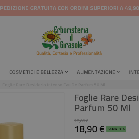
PEDIZIONE GRATUITA CON ORDINI SUPERIORI A 49,9
COSMETICI E BELLEZZA
ALIMENTAZIONE
INT
Gambe Pesanti, Gambe Gonfie
Profumatori Armadi E Cassetti
Profumatori Armadi E Cassetti
Caramel
Integrator
Foglie Rare Desiderio Intenso Eau De Parfum 50 Ml
Foglie Rare Des
Parfum 50 Ml
27,00 €
18,90 €
Salva 30%