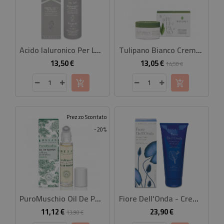
Acido Ialuronico Per Lui Shampoo Doccia Tonificante
Tulipano Bianco Crema Corpo Illuminante 100 Ml
13,50 €
13,05 €
Prezzo
Prezzo
Prezzo
14,50 €
base
Prezzo Scontato
-20%
PuroMuschio Oil De Parfum 10 Ml
Fiore Dell'Onda - Crema Fluida Corpo
11,12 €
23,90 €
Prezzo
Prezzo
Prezzo
13,90 €
base