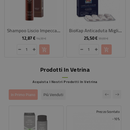
Shampoo Liscio Impeccabile 4 Rose E Jojoba 250 Ml
BioKap Anticaduta Miglio Uomo Forte
12,87 €
25,50 €
Prezzo
Prezzo
Prezzo
Prezzo
14,30 €
30,00 €
base
base
Prodotti In Vetrina
Acquista I Nostri Prodotti In Vetrina
In Primo Piano
Più Venduti
Prezzo Scontato
-10%