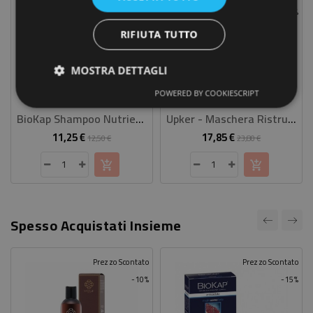
-10%
-25%
RIFIUTA TUTTO
MOSTRA DETTAGLI
POWERED BY COOKIESCRIPT
BioKap Shampoo Nutriente Riparatore
Upker - Maschera Ristrutturante 150 Ml
11,25 €
17,85 €
Prezzo
Prezzo
Prezzo
Prezzo
12,50 €
23,80 €
base
base
Spesso Acquistati Insieme
Prezzo Scontato
Prezzo Scontato
-10%
-15%