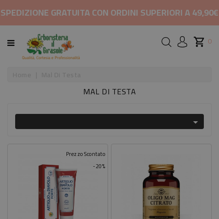
CATEGORIA
SPEDIZIONE GRATUITA CON ORDINI SUPERIORI A 49,90€
HOME
0
MARCHI
Home
Mal Di Testa
MAL DI TESTA
RIMEDI
PER

COSMETICI
E
BELLEZZA
Prezzo Scontato
-20%
ALIMENTAZIONE
INTEGRATORI