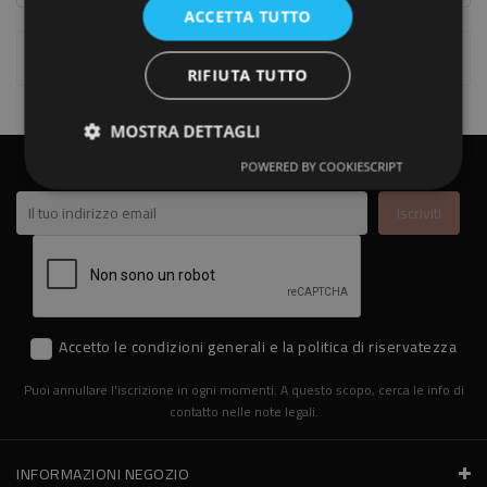
ACCETTA TUTTO
Visualizzati 1-4 Su 4 Articoli
RIFIUTA TUTTO
MOSTRA DETTAGLI
ISCRIVITI ALLA NEWSLETTER
POWERED BY COOKIESCRIPT
Accetto le condizioni generali e la politica di riservatezza
Puoi annullare l'iscrizione in ogni momenti. A questo scopo, cerca le info di
contatto nelle note legali.
INFORMAZIONI NEGOZIO