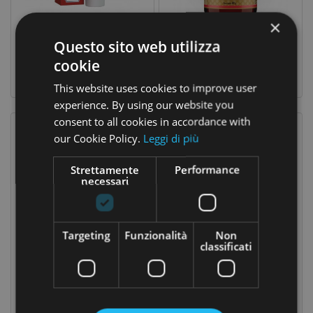
CASA
×
Artiglio Del Diavolo Forte 100 Ml
Oligo Mag Citrato 60 Tavolette
CONTATTACI
Questo sito web utilizza
14,32 €
24,80 €
Prezzo
Prezzo
Prezzo
17,90 €
cookie
base
This website uses cookies to improve user
experience. By using our website you
consent to all cookies in accordance with
our Cookie Policy.
Leggi di più
Strettamente
Performance
necessari
Targeting
Funzionalità
Non
classificati
Oligo Mag Plus 100 Tavolette
Q10 Redox 50 Perle Softgels
26,80 €
82,00 €
Prezzo
Prezzo