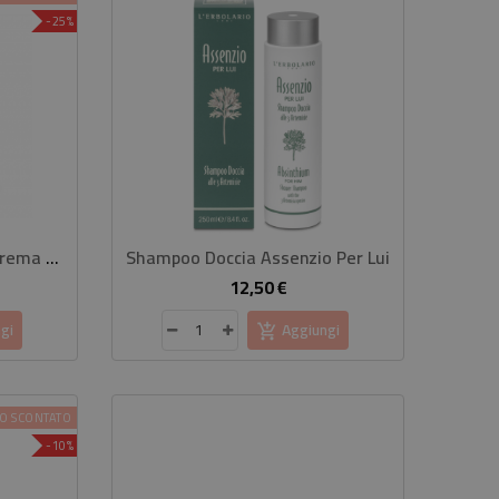
-25%
GUAM - Inthenso Effect Crema Snellente Menopausa
Shampoo Doccia Assenzio Per Lui
Li
12,50 €
rezzo
Prezzo
gi
Aggiungi
O SCONTATO
-10%