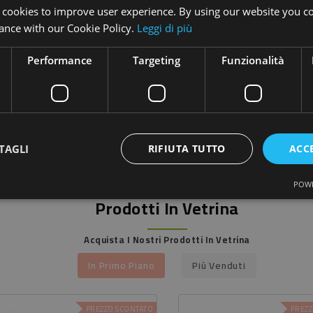
Aggiungi
 cookies to improve user experience. By using our website you co
ance with our Cookie Policy.
Leggi di più
Performance
Targeting
Funzionalità
15,50 €
Prezzo
Pre
20,50 €
base
TAGLI
RIFIUTA TUTTO
ACC
Aggiungi
POWE
Prodotti In Vetrina
Acquista I Nostri Prodotti In Vetrina
In Primo Piano
Più Venduti
PREZZO SCONTATO
PREZZ