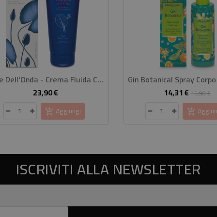
Fiore Dell'Onda - Crema Fluida Corpo
23,90 €
14,31 €
Prezzo
Prezzo
P
15,90 €
base
Aggiungi
Aggiun
ISCRIVITI ALLA NEWSLETTER