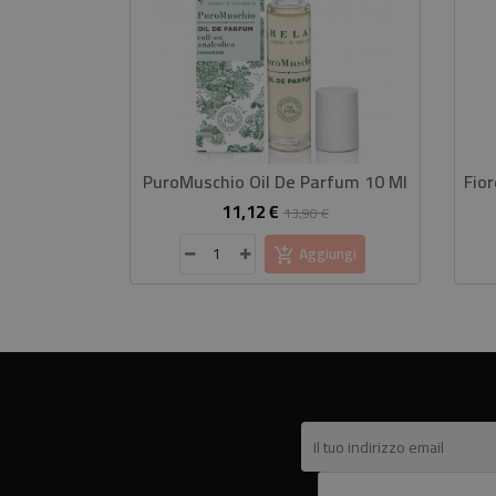
PuroMuschio Oil De Parfum 10 Ml
11,12 €
Prezzo
Prezzo
13,90 €
base
Aggiungi