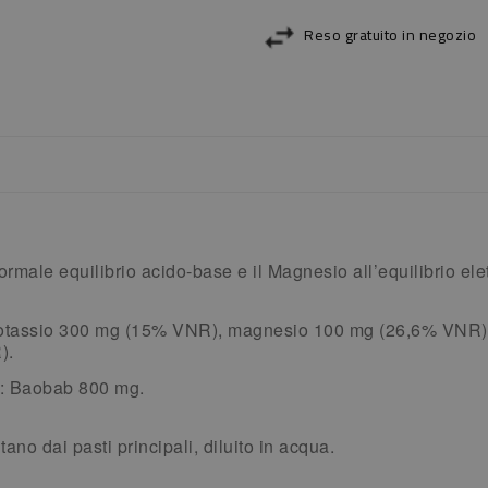
Reso gratuito in negozio
normale equilibrio acido-base e il Magnesio all’equilibrio elett
otassio 300 mg (15% VNR), magnesio 100 mg (26,6% VNR),
).
li: Baobab 800 mg.
tano dai pasti principali, diluito in acqua.