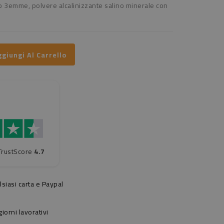
 3emme, polvere alcalinizzante salino minerale con
giungi Al Carrello
TrustScore
4.7
siasi carta e Paypal
orni lavorativi