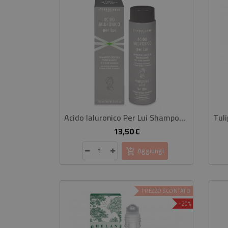
Acido Ialuronico Per Lui Shampoo Doccia Tonificante
13,50 €
Prezzo
Aggiungi
PREZZO SCONTATO
-20%