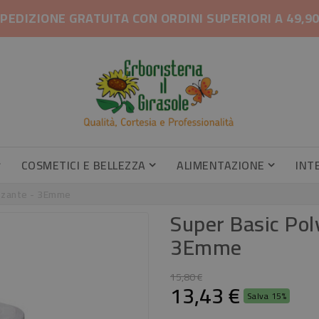
PEDIZIONE GRATUITA CON ORDINI SUPERIORI A 49,9
COSMETICI E BELLEZZA
ALIMENTAZIONE
INT
Gambe Pesanti, Gambe Gonfie
Profumatori Armadi E Cassetti
Profumatori Armadi E Cassetti
Caramel
Integrator
izzante - 3Emme
Super Basic Polv
3Emme
15,80 €
13,43 €
Salva 15%