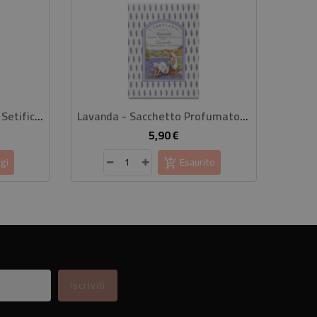
Gin Botanical Spray Corpo Setificante 100 Ml
Lavanda - Sacchetto Profumato Per Cassetti
5,90 €
rezzo
Prezzo
gi
Esaurito