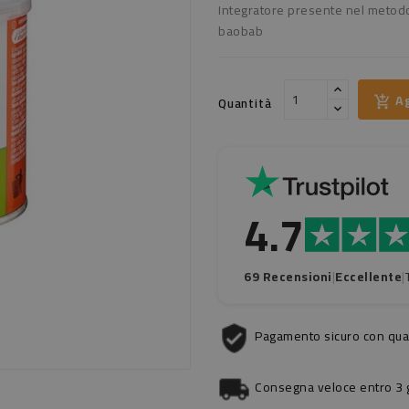
Integratore presente nel metodo
baobab
Ag
Quantità
4.7
69 Recensioni
|
Eccellente
|
Pagamento sicuro con qual
Consegna veloce entro 3 gi