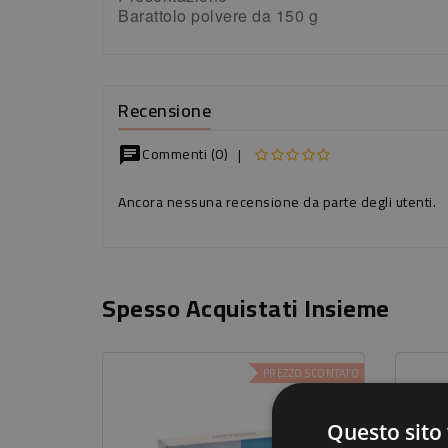
Barattolo polvere da 150 g
Recensione
Commenti (0)
|
chat
Ancora nessuna recensione da parte degli utenti.
Spesso Acquistati Insieme
PREZZO SCONTATO
-10%
Questo sito 