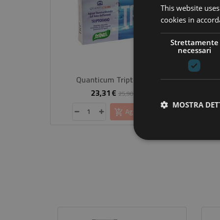
This website uses
cookies in accord
Strettamente
necessari
Quanticum Triptofano
23,31 €
Prezzo
Prezzo
25,90 €
base
MOSTRA DET
Aggiungi