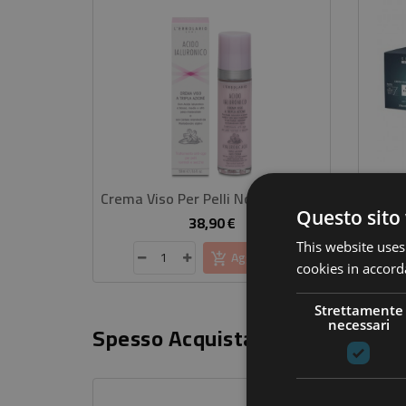
Crema Viso Per Pelli Normali E Secche Acido Ialuronico
Questo sito 
38,90 €
Prezzo
This website uses
Aggiungi
cookies in accord
Strettamente
necessari
Spesso Acquistati Insieme