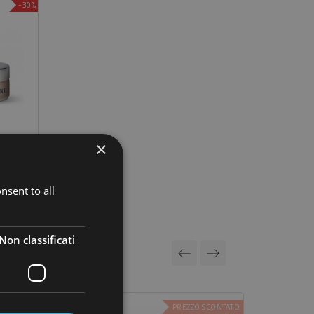
-30%
×
Sea Therapy Axantine Crema Viso Antiossidante 50 Ml
zzo
nsent to all
Non classificati
SCONTATO
PREZZO SCONTATO