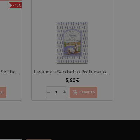
-10%
Gin Botanical Spray Corpo Setificante 100 Ml
Lavanda - Sacchetto Profumato Per Cassetti
5,90 €
rezzo
Prezzo
gi
Esaurito