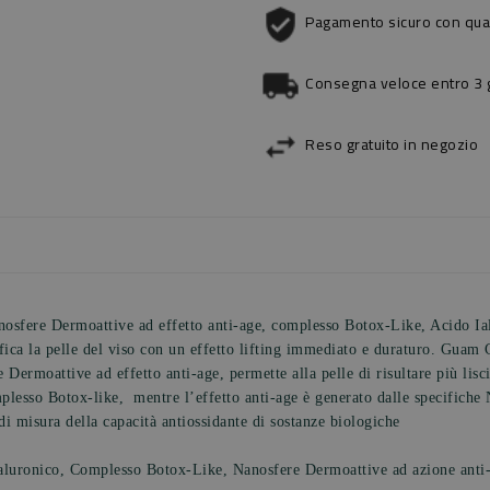
Pagamento sicuro con qual
Consegna veloce entro 3 gi
Reso gratuito in negozio
sfere Dermoattive ad effetto anti-age, complesso Botox-Like, Acido Ia
fica la pelle del viso con un effetto lifting immediato e duraturo. Guam
 Dermoattive ad effetto anti-age, permette alla pelle di risultare più lisc
mplesso Botox-like, mentre l’effetto anti-age è generato dalle specifiche
misura della capacità antiossidante di sostanze biologiche
aluronico, Complesso Botox-Like, Nanosfere Dermoattive ad azione anti