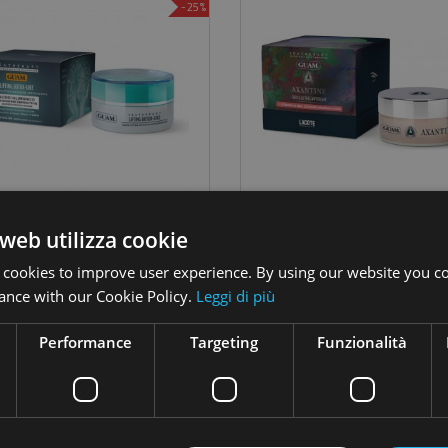
-25%
Sea Therapy Crema Lifting Botox Like 50 Ml
web utilizza cookie
29,25 €
55,30 €
Prezzo
Prezzo
Prezzo
Pre
39,00 €
79,00 €
base
base
 cookies to improve user experience. By using our website you co
Aggiungi
Aggiungi
ance with our Cookie Policy.
Leggi di più
Performance
Targeting
Funzionalità
PREZZO SCONTATO
PREZZO 