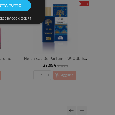
-20%
-15%
ETTA TUTTO
RED BY COOKIESCRIPT
rofumo
Helan Eau De Parfum - W-OUD 50 Ml
Linfa 
22,95 €
zzo
Prezzo
Prezzo
27,00 €
base
Aggiungi