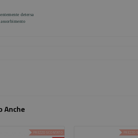
dentemente detersa
 assorbimento
o Anche
PREZZO SCONTATO
PREZZO 