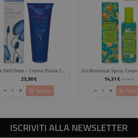
Fiore Dell'Onda - Crema Fluida Corpo
23,90 €
14,31 €
Prezzo
Prezzo
P
15,90 €
base
Aggiungi
Aggiun
ISCRIVITI ALLA NEWSLETTER