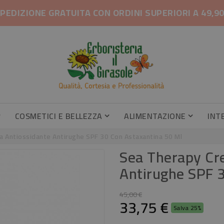
PEDIZIONE GRATUITA CON ORDINI SUPERIORI A 49,9
COSMETICI E BELLEZZA
ALIMENTAZIONE
INT
Gambe Pesanti, Gambe Gonfie
Profumatori Armadi E Cassetti
Profumatori Armadi E Cassetti
Caramel
Integrator
 Antiossidante Antirughe SPF 30 Con Astaxantina 50 Ml
Sea Therapy Cr
Antirughe SPF 
45,00 €
33,75 €
Salva 25%