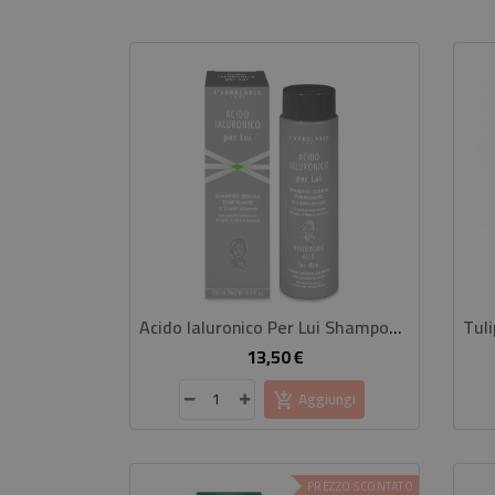
Acido Ialuronico Per Lui Shampoo Doccia Tonificante
13,50 €
Prezzo
Aggiungi
PREZZO SCONTATO