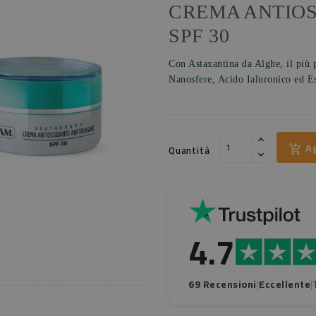
CREMA ANTIO
SPF 30
Con Astaxantina da Alghe, il più 
Nanosfere, Acido Ialuronico ed E
Ag
Quantità
4.7
69 Recensioni
|
Eccellente
|