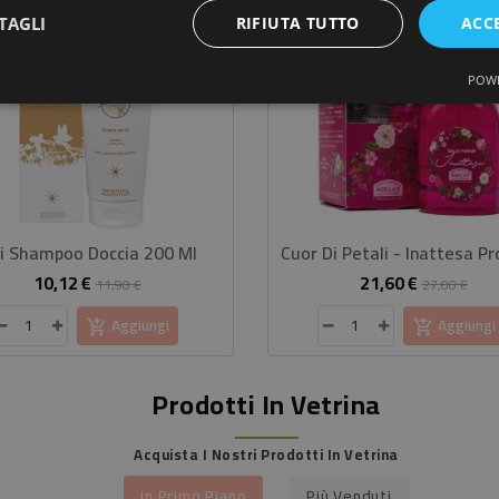
-15%
TAGLI
RIFIUTA TUTTO
ACC
POWE
fi Shampoo Doccia 200 Ml
Cuor Di Petali - Inattesa P
10,12 €
21,60 €
Prezzo
Prezzo
Prezzo
Pre
11,90 €
27,00 €
base
base
Aggiungi
Aggiungi
Prodotti In Vetrina
Acquista I Nostri Prodotti In Vetrina
In Primo Piano
Più Venduti