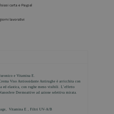
siasi carta e Paypal
orni lavorativi
luronico e Vitamina E.
 Crema Viso Antiossidante Antirughe è arricchita con
ia ed elastica, con rughe meno visibili. L’effetto
 Nanosfere Dermoattive ad azione selettiva mirata.
-age, Vitamina E , Filtri UV-A/B