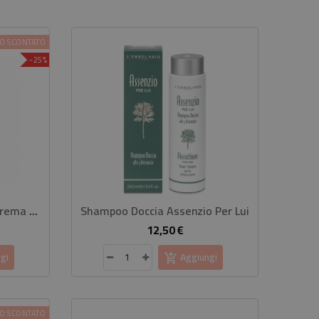
O SCONTATO
-25%
GUAM - Inthenso Effect Crema Snellente Menopausa
Shampoo Doccia Assenzio Per Lui
Li
12,50 €
rezzo
Prezzo
gi
Aggiungi
O SCONTATO