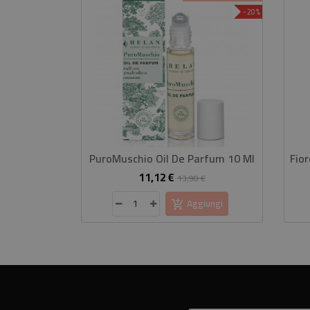
-20%
PuroMuschio Oil De Parfum 10 Ml
11,12 €
Prezzo
Prezzo
13,90 €
base
Aggiungi