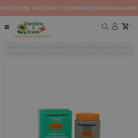
CATEGORIA
SPEDIZIONE GRATUITA CON ORDINI SUPERIORI A 49,90€
HOME
0
MARCHI
Home
Cosmetici E Bellezza
Fanghi D'alga Guam Formula
A Freddo (1 Kg)
RIMEDI
PER
COSMETICI
E
BELLEZZA
ALIMENTAZIONE
INTEGRATORI