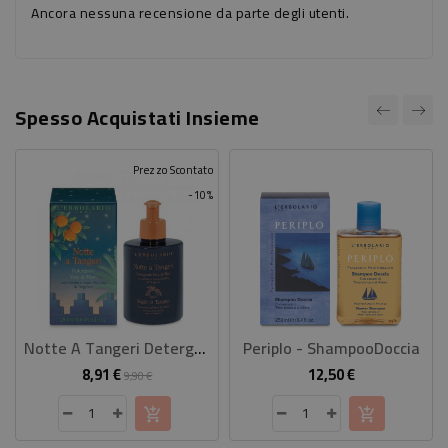
Ancora nessuna recensione da parte degli utenti.
Spesso Acquistati Insieme
Prezzo Scontato
-10%
Notte A Tangeri Detergente Viso E Mani
Periplo - ShampooDoccia
8,91 €
12,50 €
Prezzo
Prezzo
Prezzo
9,90 €
base