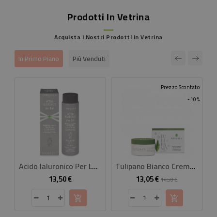
Prodotti In Vetrina
Acquista I Nostri Prodotti In Vetrina
In Primo Piano
Più Venduti
Prezzo Scontato
-10%
Acido Ialuronico Per Lui Shampoo Doccia Tonificante
Tulipano Bianco Crema Corpo Illuminante 100 Ml
13,50 €
13,05 €
Prezzo
Prezzo
Prezzo
14,50 €
base