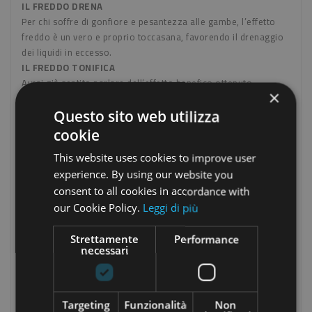
IL FREDDO DRENA
Per chi soffre di gonfiore e pesantezza alle gambe, l’effetto
freddo è un vero e proprio toccasana, favorendo il drenaggio
dei liquidi in eccesso.
IL FREDDO TONIFICA
Avrai già sentito parlare dell’effetto benefico ottenuto
×
alternando acqua calda e fredda nella doccia, infatti le basse
temperature rendono la pelle più tonica e compatta.
Questo sito web utilizza
cookie
I prodotti a Freddo Guam funzionano già dalle prime
This website uses cookies to improve user
applicazioni: migliorano visibilmente la condizione e l’aspetto
estetico delle gambe sofferenti di gonfiore e pesantezza,
experience. By using our website you
inoltre permettono di ottenere uno straordinario effetto di
consent to all cookies in accordance with
tonicità e rassodamento.
our Cookie Policy.
Leggi di più
La speciale Formula a Freddo lascia una piacevole sensazione
di freschezza che dura a lungo anche dopo il suo utilizzo, e si
Strettamente
Performance
rivela la scelta ideale per affacciarsi alla stagione calda e
necessari
godersi un vero e proprio momento di rinfrescante benessere
e ridurre anche gli inestetismi della cellulite e il senso di
pesantezza alle gambe.
Targeting
Funzionalità
Non