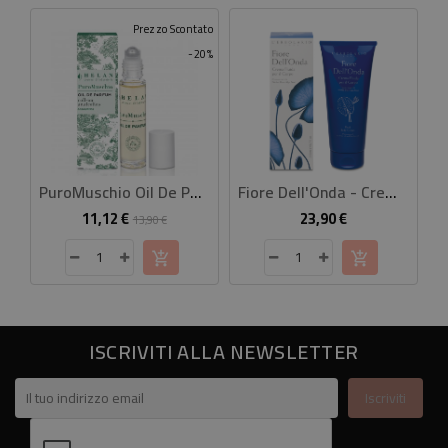
Prezzo Scontato
-20%
PuroMuschio Oil De Parfum 10 Ml
Fiore Dell'Onda - Crema Fluida Corpo
11,12 €
23,90 €
Prezzo
Prezzo
Prezzo
13,90 €
base
ISCRIVITI ALLA NEWSLETTER