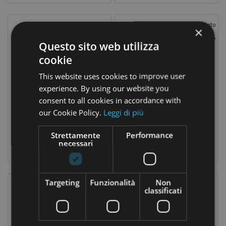
Prezzo Scontato
Prezzo Scontato
×
-20%
-10%
Questo sito web utilizza
cookie
This website uses cookies to improve user
experience. By using our website you
consent to all cookies in accordance with
our Cookie Policy.
Leggi di più
Erbaven 16 Pocket Drink
Mirtillo Rosso Concentrato Fluido
14,32 €
17,24 €
Prezzo
Prezzo
Prezzo
Prezzo
17,90 €
19,15 €
Strettamente
Performance
base
base
necessari
Targeting
Funzionalità
Non
classificati