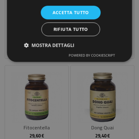
ACCETTA TUTTO
Flavo C
Fitoginkgo
RIFIUTA TUTTO
24,00 €
39,80 €
Prezzo
Prezzo
MOSTRA DETTAGLI
POWERED BY COOKIESCRIPT
Fitocentella
Dong Quai
29,60 €
29,40 €
Prezzo
Prezzo