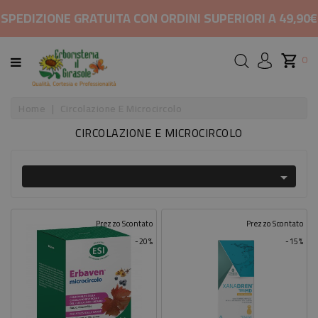
CATEGORIA
SPEDIZIONE GRATUITA CON ORDINI SUPERIORI A 49,90€
HOME
0
MARCHI
Home
Circolazione E Microcircolo
CIRCOLAZIONE E MICROCIRCOLO
RIMEDI
PER

COSMETICI
E
BELLEZZA
Prezzo Scontato
Prezzo Scontato
-20%
-15%
ALIMENTAZIONE
INTEGRATORI