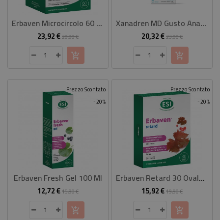
CASA
Erbaven Microcircolo 60 Compresse
Xanadren MD Gusto Ananas 300 Ml
CONTATTACI
23,92 €
20,32 €
Prezzo
Prezzo
Prezzo
Prezzo
29,90 €
23,90 €
base
base
Prezzo Scontato
Prezzo Scontato
-20%
-20%
Erbaven Fresh Gel 100 Ml
Erbaven Retard 30 Ovalette
12,72 €
15,92 €
Prezzo
Prezzo
Prezzo
Prezzo
15,90 €
19,90 €
base
base