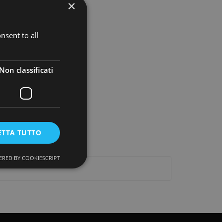
×
nsent to all
Non classificati
ETTA TUTTO
RED BY COOKIESCRIPT