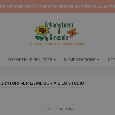
PEDIZIONE GRATUITA CON ORDINI SUPERIORI A 49,9
COSMETICI E BELLEZZA
ALIMENTAZIONE
INT
Gambe Pesanti, Gambe Gonfie
Profumatori Armadi E Cassetti
Profumatori Armadi E Cassetti
Caramel
Integrator
EGRATORI PER LA MEMORIA E LO STUDIO
Ci sono 4 prodotti.