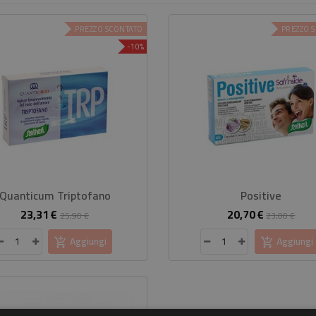
PREZZO SCONTATO
PREZZO 
-10%
Quanticum Triptofano
Positive
23,31 €
20,70 €
Prezzo
Prezzo
Prezzo
Pre
25,90 €
23,00 €
base
base
Aggiungi
Aggiungi