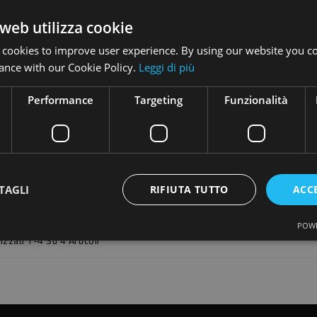
web utilizza cookie
 cookies to improve user experience. By using our website you co
ance with our Cookie Policy.
Leggi di più
Performance
Targeting
Funzionalità
Curcumina Redox 30 Perle Spftgels
62,00 €
Prezzo
Aggiungi
TAGLI
RIFIUTA TUTTO
ACC
POWE
izzati 1-4 Su 4 Articoli