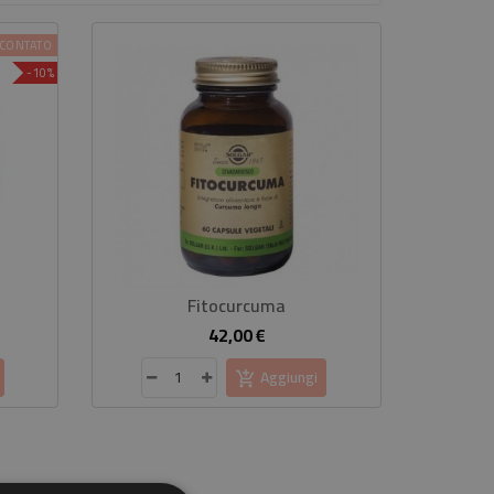
SCONTATO
-10%
Fitocurcuma
42,00 €
zzo
Prezzo
Aggiungi