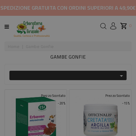
CATEGORIA
SPEDIZIONE GRATUITA CON ORDINI SUPERIORI A 49,90€
HOME
0
MARCHI
Home
Gambe Gonfie
GAMBE GONFIE
RIMEDI
PER

COSMETICI
E
BELLEZZA
Prezzo Scontato
Prezzo Scontato
-20%
-15%
ALIMENTAZIONE
INTEGRATORI