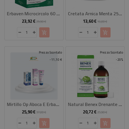
CASA
Erbaven Microcircolo 60 Compresse
Cretata Arnica Menta 250 Ml
CONTATTACI
23,92 €
13,60 €
Prezzo
Prezzo
Prezzo
Prezzo
29,90 €
16,00 €
base
base
Prezzo Scontato
Prezzo Scontato
-11,10 €
-20%
Mirtillo Op Aboca E Erbaven Fresh Gel Di Esi
Natural Benex Drenante 500 Ml
25,90 €
20,72 €
Prezzo
Prezzo
Prezzo
Prezzo
37,00 €
25,90 €
base
base