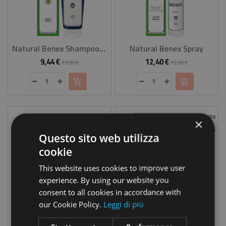
Natural Benex Shampoo Doccia
Natural Benex Spray
9,44 €
12,40 €
Prezzo
Prezzo
Prezzo
Prezzo
11,80 €
15,50 €
base
base
Prezzo Scontato
Prezzo Scontato
×
-20%
-20%
Questo sito web utilizza
cookie
This website uses cookies to improve user
experience. By using our website you
consent to all cookies in accordance with
our Cookie Policy.
Leggi di più
Natural Benex Anticellulite
Natural Benex Gel Freddo
18,24 €
15,92 €
Prezzo
Prezzo
Prezzo
Prezzo
22,80 €
19,90 €