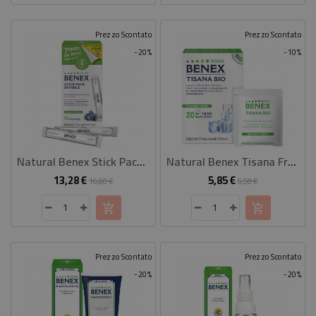
Prezzo Scontato
Prezzo Scontato
-20%
-10%
Natural Benex Stick Pack Bevibile
Natural Benex Tisana Fredda Bio
13,28 €
5,85 €
Prezzo
Prezzo
Prezzo
Prezzo
16,60 €
6,50 €
base
base
Prezzo Scontato
Prezzo Scontato
-20%
-20%