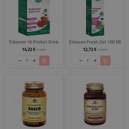
Erbaven 16 Pocket Drink
Erbaven Fresh Gel 100 Ml
14,32 €
12,72 €
Prezzo
Prezzo
Prezzo
Prezzo
17,90 €
15,90 €
base
base