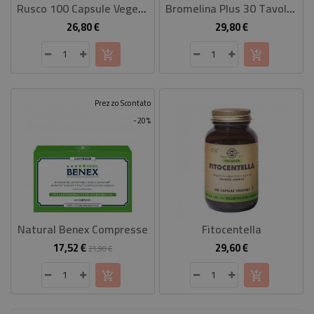
Rusco 100 Capsule Vegetali
Bromelina Plus 30 Tavolette
26,80 €
29,80 €
Prezzo
Prezzo
Prezzo Scontato
-20%
Natural Benex Compresse
Fitocentella
17,52 €
29,60 €
Prezzo
Prezzo
Prezzo
21,90 €
base