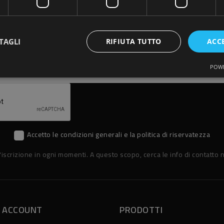
ISCRIVITI ALLA NEWSLETTER
TAGLI
RIFIUTA TUTTO
ACC
POWE
Accetto le condizioni generali e la politica di riservatezza
'iscrizione in ogni momenti. A questo scopo, cerca le info di contatto n
O ACCOUNT
PRODOTTI