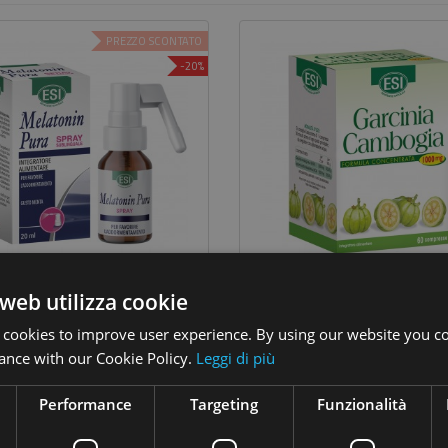
PREZZO SCONTATO
-20%
Melatonin Pura Spray Sublinguale 20ml
Garcinia Cambogia 60 Com
web utilizza cookie
10,32 €
21,90 €
Prezzo
Prezzo
Prezzo
12,90 €
base
 cookies to improve user experience. By using our website you co
Aggiungi
Esaurito
ance with our Cookie Policy.
Leggi di più
Performance
Targeting
Funzionalità
izzati 1-2 Su 2 Articoli