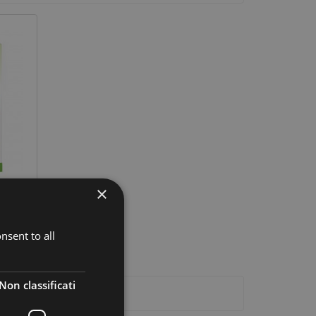
×
presse
nsent to all
Non classificati