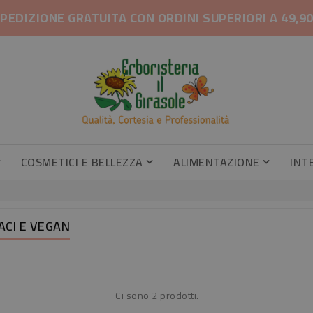
PEDIZIONE GRATUITA CON ORDINI SUPERIORI A 49,9
COSMETICI E BELLEZZA
ALIMENTAZIONE
INT
Gambe Pesanti, Gambe Gonfie
Profumatori Armadi E Cassetti
Profumatori Armadi E Cassetti
Caramel
Integrator
ACI E VEGAN
Ci sono 2 prodotti.