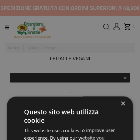
CATEGORIA
SPEDIZIONE GRATUITA CON ORDINI SUPERIORI A 49,90€
HOME
0
MARCHI
Home
Celiaci E Vegani
CELIACI E VEGANI
RIMEDI
PER

COSMETICI
E
BELLEZZA
Prezzo Scontato
×
-15%
ALIMENTAZIONE
Questo sito web utilizza
cookie
INTEGRATORI
This website uses cookies to improve user
experience. By using our website you