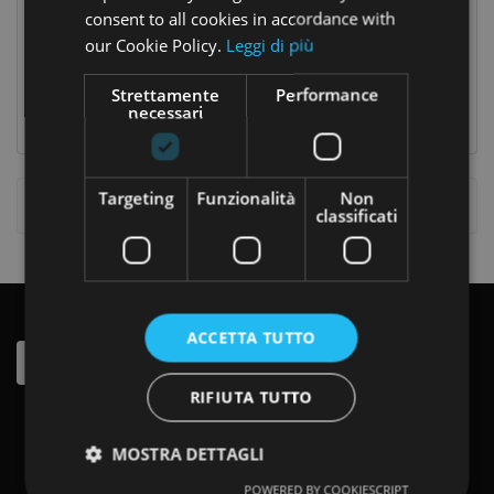
CASA
consent to all cookies in accordance with
our Cookie Policy.
Leggi di più
Adipoxane Forte 30 Perle
Amino Taurina 500 50 Capsule Veg.
CONTATTACI
28,90 €
22,20 €
Prezzo
Prezzo
Prezzo
34,00 €
Strettamente
Performance
base
necessari
Targeting
Funzionalità
Non
Visualizzati 1-2 Su 2 Articoli
classificati
ISCRIVITI ALLA NEWSLETTER
ACCETTA TUTTO
RIFIUTA TUTTO
MOSTRA DETTAGLI
POWERED BY COOKIESCRIPT