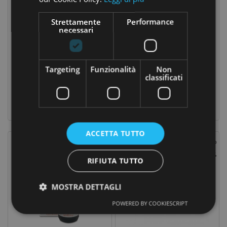
Strettamente
Performance
necessari
Targeting
Funzionalità
Non
Menta Gel Al 90% Ghiaccio E Arnica Montana 250 Ml
Ribes Nero Gemmo Derivato 100 Ml
classificati
18,70 €
18,00 €
Prezzo
Prezzo
Prezzo
22,00 €
base
ACCETTA TUTTO
Prezzo Scontato
-15%
RIFIUTA TUTTO
MOSTRA DETTAGLI
POWERED BY COOKIESCRIPT