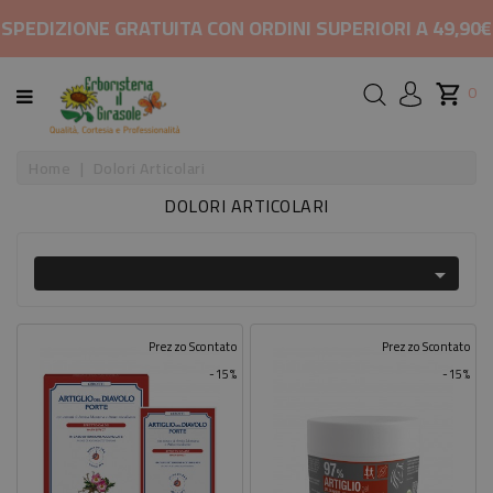
CATEGORIA
SPEDIZIONE GRATUITA CON ORDINI SUPERIORI A 49,90€
HOME
0
MARCHI
Home
Dolori Articolari
DOLORI ARTICOLARI
RIMEDI
PER

COSMETICI
E
BELLEZZA
Prezzo Scontato
Prezzo Scontato
-15%
-15%
ALIMENTAZIONE
INTEGRATORI