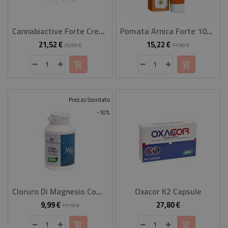
Cannabiactive Forte Crema
Pomata Arnica Forte 100 Ml
21,52 €
15,22 €
Prezzo
Prezzo
Prezzo
Prezzo
26,90 €
17,90 €
base
base
Prezzo Scontato
-10%
Cloruro Di Magnesio Compresse
Oxacor K2 Capsule
9,99 €
27,80 €
Prezzo
Prezzo
Prezzo
11,10 €
base