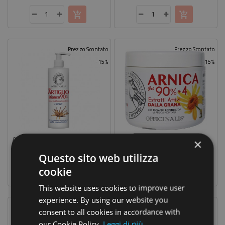
base
base
Prezzo Scontato
Prezzo Scontato
-15%
-15%
Artiglio Del Diavolo Gel 90% Bianco 250 Ml
Arnica Gel 90% 500 Ml
×
18,70 €
28,90 €
Prezzo
Prezzo
Prezzo
Prezzo
22,00 €
34,00 €
Questo sito web utilizza
base
base
cookie
This website uses cookies to improve user
experience. By using our website you
Prezzo Scontato
consent to all cookies in accordance with
-15%
our Cookie Policy.
Leggi di più