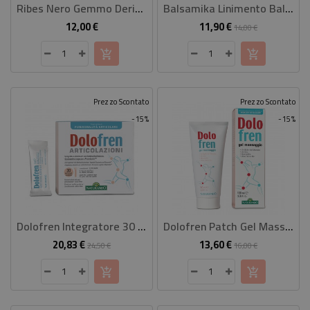
Ribes Nero Gemmo Derivato 50 Ml
Balsamika Linimento Balsamico Composto 30 Ml
12,00 €
11,90 €
Prezzo
Prezzo
Prezzo
14,00 €
base
Prezzo Scontato
Prezzo Scontato
-15%
-15%
Dolofren Integratore 30 Stick Pack
Dolofren Patch Gel Massaggio 100 Ml
20,83 €
13,60 €
Prezzo
Prezzo
Prezzo
Prezzo
24,50 €
16,00 €
base
base