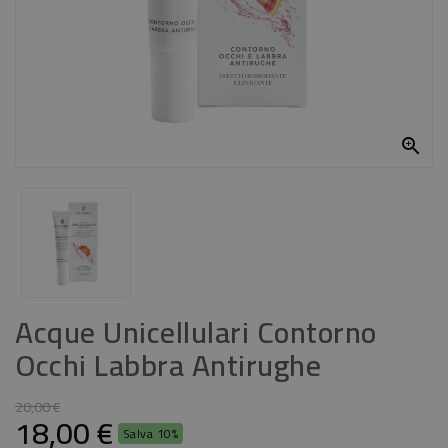
CASA
CONTATTACI

Acque Unicellulari Contorno
Occhi Labbra Antirughe
20,00 €
18,00 €
Salva 10%