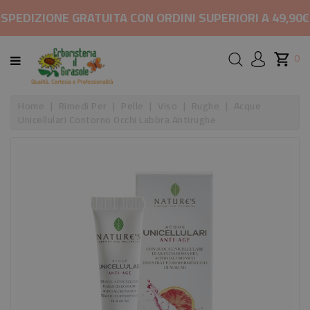
CATEGORIA
SPEDIZIONE GRATUITA CON ORDINI SUPERIORI A 49,90€
HOME
0
MARCHI
Home
Rimedi Per
Pelle
Viso
Rughe
Acque
Unicellulari Contorno Occhi Labbra Antirughe
RIMEDI
PER
COSMETICI
E
BELLEZZA
ALIMENTAZIONE
INTEGRATORI