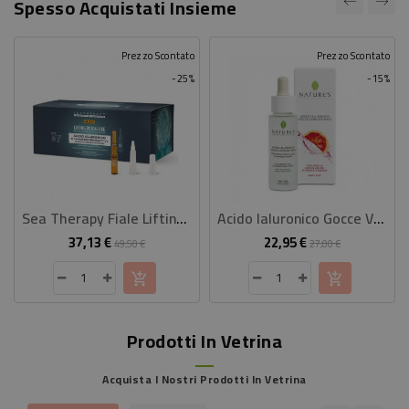
Spesso Acquistati Insieme
Prezzo Scontato
Prezzo Scontato
-25%
-15%
Sea Therapy Fiale Lifting Botox Like
Acido Ialuronico Gocce Viso 30 Ml
37,13 €
22,95 €
Prezzo
Prezzo
Prezzo
Prezzo
49,50 €
27,00 €
base
base
Prodotti In Vetrina
Acquista I Nostri Prodotti In Vetrina