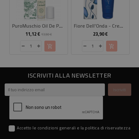
PuroMuschio Oil De Parfum 10 Ml
Fiore Dell'Onda - Crema Fluida Corpo
11,12 €
23,90 €
Prezzo
Prezzo
Prezzo
13,90 €
base
ISCRIVITI ALLA NEWSLETTER
Accetto le condizioni generali e la politica di riservatezza