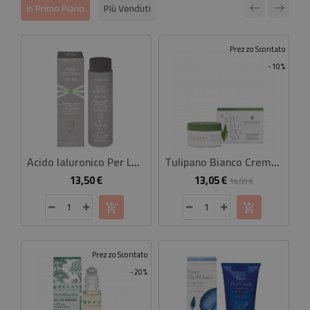
In Primo Piano
Più Venduti
Prezzo Scontato
-10%
Acido Ialuronico Per Lui Shampoo Doccia Tonificante
Tulipano Bianco Crema Corpo Illuminante 100 Ml
13,50 €
13,05 €
Prezzo
Prezzo
Prezzo
14,50 €
base
Prezzo Scontato
-20%