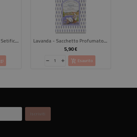
Gin Botanical Spray Corpo Setificante 100 Ml
Lavanda - Sacchetto Profumato Per Cassetti
5,90 €
rezzo
Prezzo
gi
Esaurito