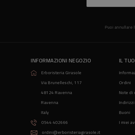
Puoi annullare l
INFORMAZIONI NEGOZIO
IL TU
Erboristeria Girasole
Informaz
Via Brunelleschi, 117
Ordini
48124 Ravenna
Note di 
Ravenna
Indirizzi
Italy
Buoni
0544 402666
I miei av
ordini@erboristeriagirasole.it