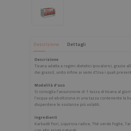
Descrizione
Dettagli
Descrizione
Tisana adatta a regimi dietetici ipocalorici, grazie 
dei grassi), unito infine ai semi d'Uva i quali prese
Modalità d'uso
Si consiglia l'assunzione di 1 tazza di tisana al gio
l'acqua ad ebollizione in una tazza contenente la bu
disperdere le sostanze più volatili.
Ingredienti
Karkadè fiori, Liquirizia radice, Thè verde foglie, 
con altri aromi naturali.