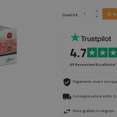
Ag
Quantità
4.7
69 Recensioni
|
Eccellente
|
Pagamento sicuro con qual
Consegna veloce entro 3 gi
Reso gratuito in negozio