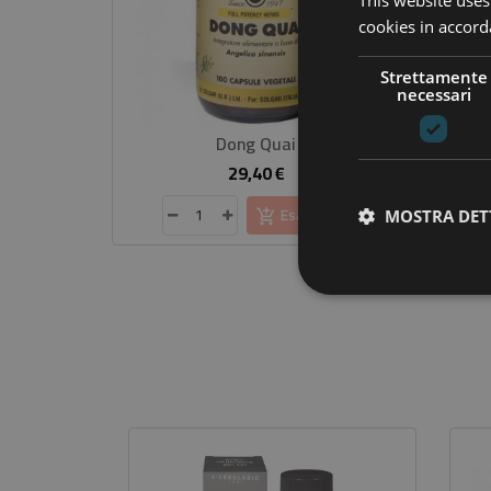
This website uses
cookies in accord
Strettamente
necessari
Dong Quai
Libra
29,40 €
Prezzo
Esaurito
MOSTRA DET