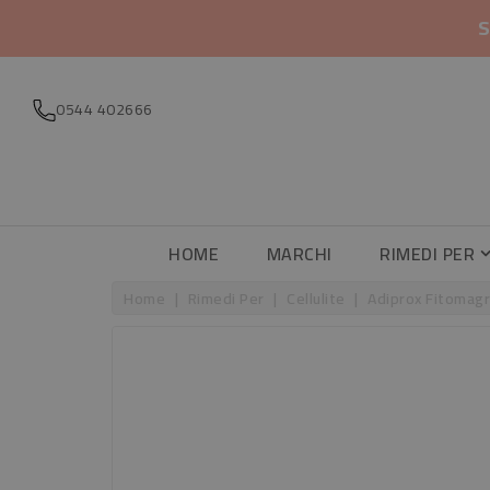
S
0544 402666
HOME
MARCHI
RIMEDI PER
Home
Rimedi Per
Cellulite
Adiprox Fitomagr