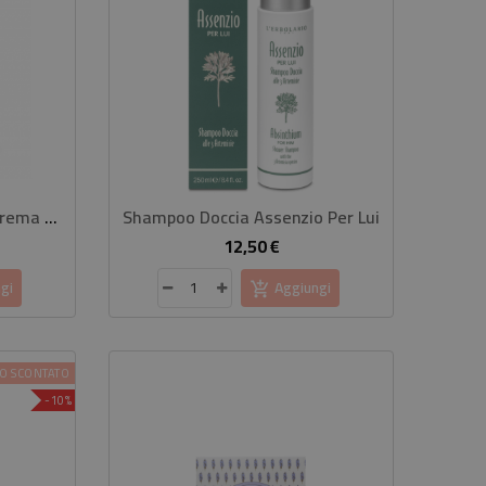
GUAM - Inthenso Effect Crema Snellente Menopausa
Shampoo Doccia Assenzio Per Lui
Li
12,50 €
rezzo
Prezzo
gi
Aggiungi
O SCONTATO
-10%