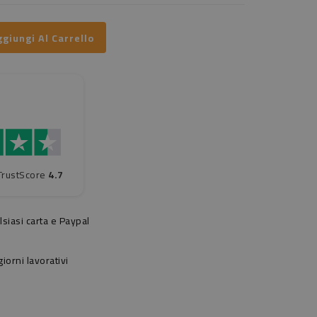
giungi Al Carrello
TrustScore
4.7
siasi carta e Paypal
orni lavorativi