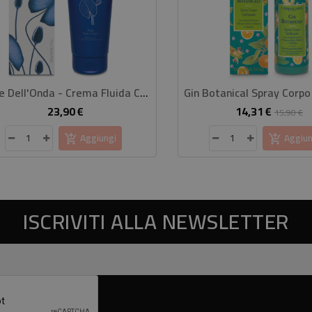
Fiore Dell'Onda - Crema Fluida Corpo
23,90 €
14,31 €
Prezzo
Prezzo
P
15,90 €
base
Aggiungi
Aggiun
ISCRIVITI ALLA NEWSLETTER