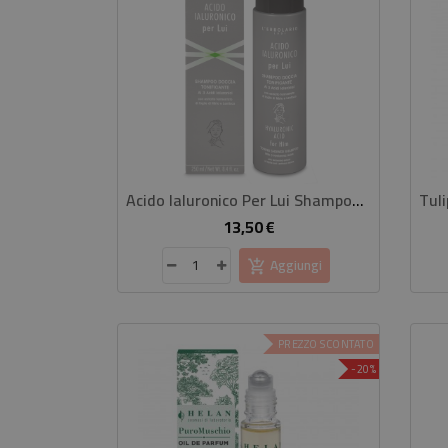
Acido Ialuronico Per Lui Shampoo Doccia Tonificante
13,50 €
Prezzo
Aggiungi
PREZZO SCONTATO
-20%