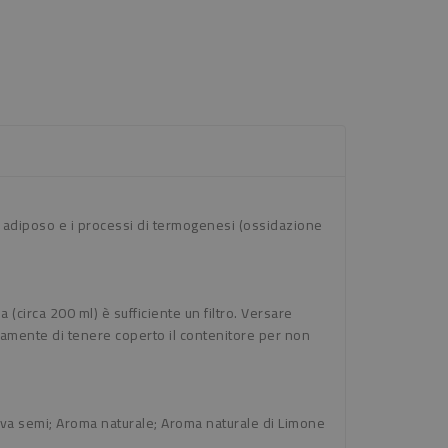
uto adiposo e i processi di termogenesi (ossidazione
 (circa 200 ml) è sufficiente un filtro. Versare
entamente di tenere coperto il contenitore per non
e Uva semi; Aroma naturale; Aroma naturale di Limone