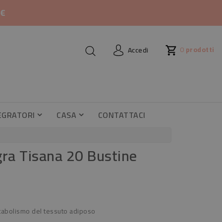
0€
0
prodotti
Accedi
EGRATORI
CASA
CONTATTACI
le E Sciroppi Fluidificanti
i Per Gastrite E Reflusso
ra Tisana 20 Bustine
etabolismo del tessuto adiposo