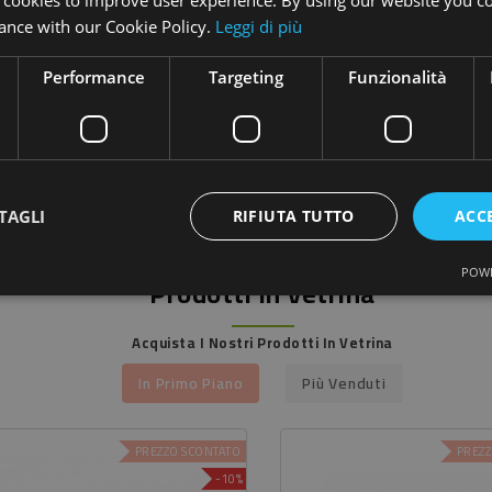
 cookies to improve user experience. By using our website you co
ance with our Cookie Policy.
Leggi di più
Performance
Targeting
Funzionalità
med Confezione 5 Settimane
39,80 €
78,00 €
Prezzo
Prezzo
Aggiungi
Aggiungi
TAGLI
RIFIUTA TUTTO
ACC
POWE
Prodotti In Vetrina
Acquista I Nostri Prodotti In Vetrina
In Primo Piano
Più Venduti
PREZZO SCONTATO
PREZZ
-10%