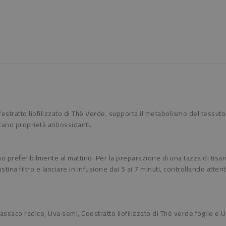
all'estratto liofilizzato di Thè Verde, supporta il metabolismo del tess
ntano proprietà antiossidanti.
rno preferibilmente al mattino. Per la preparazione di una tazza di tisana
stina filtro e lasciare in infusione dai 5 ai 7 minuti, controllando att
Tarassaco radice, Uva semi, Coestratto liofilizzato di Thè verde foglie 