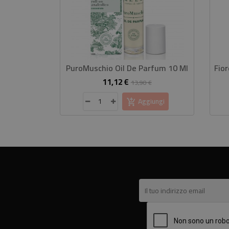
PuroMuschio Oil De Parfum 10 Ml
11,12 €
Prezzo
Prezzo
13,90 €
base
Aggiungi