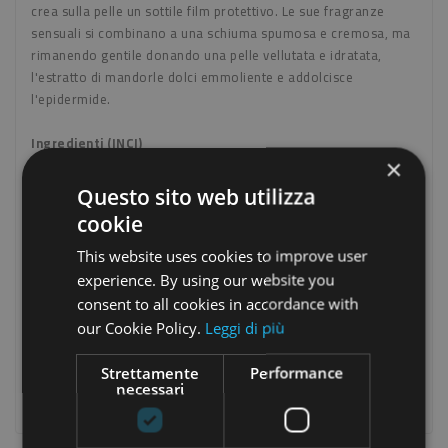
crea sulla pelle un sottile film protettivo. Le sue fragranze
sensuali si combinano a una schiuma spumosa e cremosa, ma
rimanendo gentile donando una pelle vellutata e idratata,
l'estratto di mandorle dolci emmoliente e addolcisce
l'epidermide.
Ingredienti (INCI)
Aqua (Water), Lauryl glucoside, Cocamidopropyl betaine,
×
Coco-glucoside, Sodium cocoyl barley amino acids, Sodium
Questo sito web utilizza
cocoyl glutamate, Parfum (Fragrance), Prunus amygdalus
cookie
dulcis (Sweet almond) seed extract, Hydrolyzed sweet almond
protein, Sodium sweetalmondamphoacetate, Glycerin, Glyceryl
This website uses cookies to improve user
oleate, Citric acid, Sodium chloride, Potassium sorbate,
experience. By using our website you
Sodium benzoate
consent to all cookies in accordance with
our Cookie Policy.
Leggi di più
Fragranza: ambrata
Strettamente
Performance
Formato
necessari
250ml