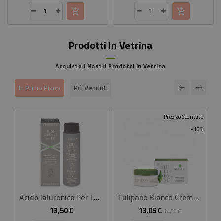
base
base
Prodotti In Vetrina
Acquista I Nostri Prodotti In Vetrina
In Primo Piano
Più Venduti
Prezzo Scontato
-10%
Acido Ialuronico Per Lui Shampoo Doccia Tonificante
Tulipano Bianco Crema Corpo Illuminante 100 Ml
13,50 €
13,05 €
Prezzo
Prezzo
Prezzo
14,50 €
base