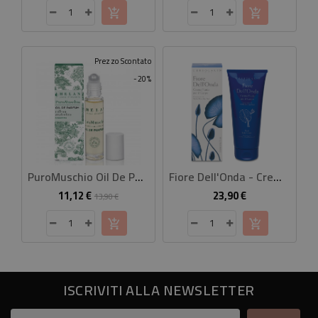
Prezzo Scontato
-20%
PuroMuschio Oil De Parfum 10 Ml
Fiore Dell'Onda - Crema Fluida Corpo
11,12 €
23,90 €
Prezzo
Prezzo
Prezzo
13,90 €
base
ISCRIVITI ALLA NEWSLETTER