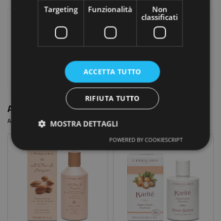
Targeting
Funzionalità
Non
classificati
Recensione
Commenti (0)
|
chat
Ancora nessuna recensione da parte degli utenti.
ACCETTA TUTTO
RIFIUTA TUTTO
Altre Persone Hanno Acquistato Anche
Add Related Product To Weekly Line Up
MOSTRA DETTAGLI
POWERED BY COOKIESCRIPT