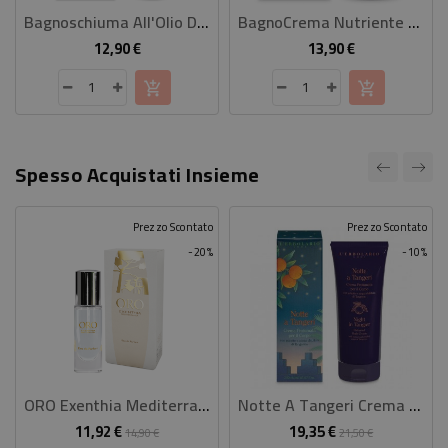
Bagnoschiuma All'Olio Di Argan
BagnoCrema Nutriente Karité
12,90 €
13,90 €
Prezzo
Prezzo
Spesso Acquistati Insieme
Prezzo Scontato
Prezzo Scontato
-20%
-10%
ORO Exenthia Mediterranea Eau De Parfum 10 Ml
Notte A Tangeri Crema Profumata Per Il Corpo 200 Ml
11,92 €
19,35 €
Prezzo
Prezzo
Prezzo
Prezzo
14,90 €
21,50 €