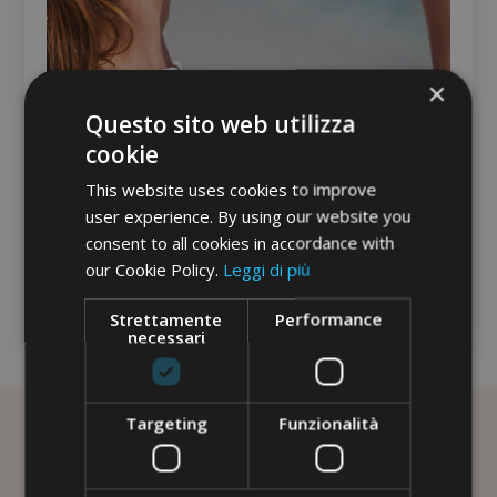
×
Questo sito web utilizza
cookie
PANCIA GONFIA IN ESTATE: CAUSE E
This website uses cookies to improve
RIMEDI
user experience. By using our website you
In estate le temperature elevate e l’umidità agiscono
consent to all cookies in accordance with
sulla circolazione sanguigna, rallentandola e
our Cookie Policy.
Leggi di più
aumentando l’accumulo di tossine che producono...
Strettamente
Performance
necessari
Targeting
Funzionalità