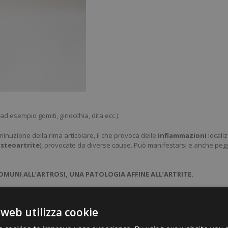
ad esempio gomiti, ginocchia, dita ecc.).
inuzione della rima articolare, il che provoca delle
infiammazioni
locali
steoartrite
), provocate da diverse cause. Può manifestarsi e anche peggio
OMUNI ALL’ARTROSI, UNA PATOLOGIA AFFINE ALL’ARTRITE.
rtrosi è una malattia legata all’età senile, l’ artrite colpisce invece 
 web utilizza cookie
’artrite
in quanto alimenti come il cavolo verza, il cavolfiore, il bro