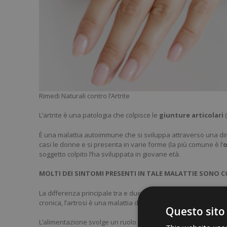
Rimedi Naturali contro l’Artrite
L’artrite è una patologia che colpisce le
giunture
articolari
(
È una malattia autoimmune che si sviluppa attraverso una dim
casi le donne e si presenta in varie forme (la più comune è l’
o
soggetto colpito l’ha sviluppata in giovane età.
MOLTI DEI SINTOMI PRESENTI IN TALE MALATTIE SONO C
La differenza principale tra e due patologie è che mentre
l’a
cronica, l’artrosi è una malattia degenerativa cronica.
Questo sito
L’alimentazione svolge un ruolo fondamentale per prevenire l