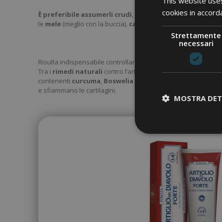
This website uses
cookies in accord
È preferibile assumerli crudi
, in modo da non perdere nella c
le
mele
(meglio con la buccia),
carote
,
sedano
e
spinaci
.
Strettamente
necessari
Risulta indispensabile controllare il proprio peso, in quanto i
Tra i
rimedi naturali
contro l’artrite possiamo utilizzare
cre
contenenti
curcuma
,
Boswelia
e
Artiglio del
diavolo
, che
e sfiammano le cartilagini.
MOSTRA DET