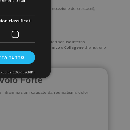
onsent to all
 privilegiare sono il
pesce
(ad eccezione dei crostacei),
Non classificati
are a lenire il dolore e integratori per uso interno
droitina
,
MSM
,
Acido
Ialuronico
e
Collagene
che nutrono
TTA TUTTO
RED BY COOKIESCRIPT
avolo Forte
 infiammazioni causate da reumatismi, dolori