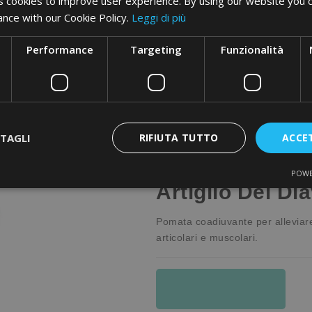
 cookies to improve user experience. By using our website you c
ance with our Cookie Policy.
Leggi di più
ottura tutte le proprietà e le sostanze efficaci contro l’artrite. Altri cibi da
Performance
Targeting
Funzionalità
 chili in eccesso gravano sulle ossa, aggravando la situazione.
me
,
pomate
e
gel
a base di
arnica
e
artiglio del diavolo
in grado di aiut
 aiutano a sfiammare le articolazioni ed infine anche
Glucosammina
,
Con
TAGLI
RIFIUTA TUTTO
ACCE
POWE
Artiglio Del Di
Pomata coadiuvante per alleviare
articolari e muscolari.
Acquista Ora