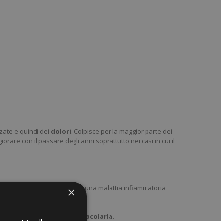
zzate e quindi dei
dolori
. Colpisce per la maggior parte dei
rare con il passare degli anni soprattutto nei casi in cui il
tutte le età
. Inoltre l’artrite è una malattia infiammatoria
×
ccolo e i crauti possono ostacolarla.