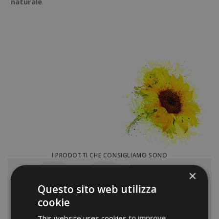
naturale
.
I PRODOTTI CHE CONSIGLIAMO SONO
×
Bromelina Solgar;
Questo sito web utilizza
Oligo mag plus e oligo mag citrato Solgar;
cookie
Magnesio completo Biosline;
This website uses cookies to improve