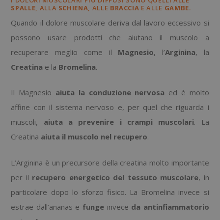
I DOLORI MUSCOLARI PIÙ DIFFUSI SONO QUELLI ALLE
SPALLE
, ALLA
SCHIENA
, ALLE
BRACCIA
E ALLE
GAMBE
.
Quando il dolore muscolare deriva dal lavoro eccessivo si
possono usare prodotti che aiutano il muscolo a
recuperare meglio come il
Magnesio
, l’
Arginina
, la
Creatina
e la
Bromelina
.
Il Magnesio
aiuta la conduzione nervosa
ed è molto
affine con il sistema nervoso e, per quel che riguarda i
muscoli,
aiuta a prevenire i crampi muscolari
. La
Creatina
aiuta il muscolo nel recupero
.
L’Arginina è un precursore della creatina molto importante
per il
recupero energetico del tessuto muscolare
, in
particolare dopo lo sforzo fisico. La Bromelina invece si
estrae dall’ananas e
funge
invece
da antinfiammatorio