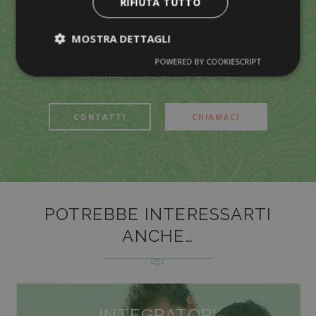
RIFIUTA TUTTO
VUOI RICHIEDERE ALTRE
INFORMAZIONI?
MOSTRA DETTAGLI
POWERED BY COOKIESCRIPT
Contattaci e saremo lieti di aiutarti!
CONTATTI
CHIAMACI
POTREBBE INTERESSARTI
ANCHE…
INTEGRATORI