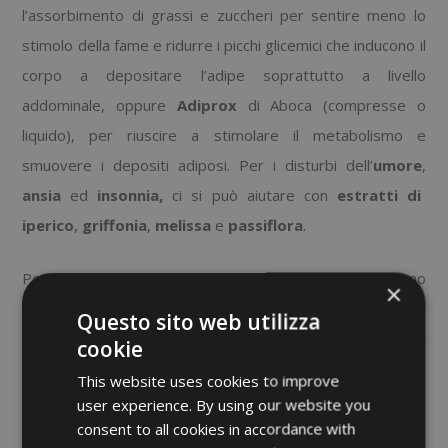
l’assorbimento di grassi e zuccheri per sentire meno lo
stimolo della fame e ridurre i picchi glicemici che inducono il
corpo a depositare l’adipe soprattutto a livello
addominale, oppure
Adiprox
di Aboca (compresse o
liquido), per riuscire a stimolare il metabolismo e
smuovere i depositi adiposi. Per i disturbi dell’
umore
,
ansia
ed
insonnia,
ci si può aiutare con
estratti di
iperico
,
griffonia
,
melissa
e
passiflora
.
Poiché in menopausa i livelli ormonali cambiano si possono
×
avere bassi livelli di
serotonina
, importante per l’umore, il
Questo sito web utilizza
sonno
e l’
appetito
. Si possono combattere questi
cookie
disturbi con
Armovita
compresse
di Aboca,
Amino
Relax
This website uses cookies to improve
di Solgar,
No Dep
di Esi o
Serenil Cps
di Planta Medica.
user experience. By using our website you
UNO DEI DISTURBI PIÙ FREQUENTI DELLA MENOPAUSA
consent to all cookies in accordance with