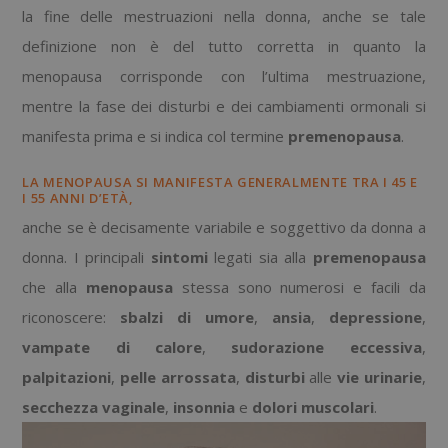
la fine delle mestruazioni nella donna, anche se tale
definizione non è del tutto corretta in quanto la
menopausa corrisponde con l’ultima mestruazione,
mentre la fase dei disturbi e dei cambiamenti ormonali si
manifesta prima e si indica col termine
premenopausa
.
LA MENOPAUSA SI MANIFESTA GENERALMENTE TRA I 45 E
I 55 ANNI D’ETÀ,
anche se è decisamente variabile e soggettivo da donna a
donna. I principali
sintomi
legati sia alla
premenopausa
che alla
menopausa
stessa sono numerosi e facili da
riconoscere:
sbalzi di umore
,
ansia
,
depressione
,
vampate di
calore
,
sudorazione
eccessiva
,
palpitazioni
,
pelle
arrossata
,
disturbi
alle
vie urinarie
,
secchezza
vaginale
,
insonnia
e
dolori
muscolari
.