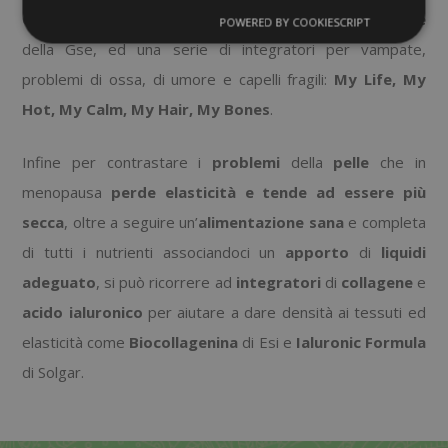
Genigreen
e
Genirose
di Solgar,
Donna
W Menopause
POWERED BY COOKIESCRIPT
della Gse, ed una serie di integratori per vampate,
problemi di ossa, di umore e capelli fragili:
My Life, My
Hot, My Calm, My Hair, My Bones
.
Infine per contrastare i
problemi
della
pelle
che in
menopausa
perde elasticità e tende ad essere più
secca
, oltre a seguire un’
alimentazione sana
e completa
di tutti i nutrienti associandoci un
apporto
di
liquidi
adeguato
, si può ricorrere ad
integratori
di
collagene
e
acido ialuronico
per aiutare a dare densità ai tessuti ed
elasticità come
Biocollagenina
di Esi e
Ialuronic
Formula
di Solgar.