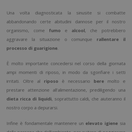
Una volta diagnosticata la sinusite si combatte
abbandonando certe abitudini dannose per il nostro
organismo, come
fumo
e
alcool
, che potrebbero
aggravare la situazione o comunque
rallentare il
processo di guarigione
.
È molto importante concedersi nel corso della giornata
ampi momenti di riposo, in modo da sgonfiare i setti
irritati. Oltre al
riposo
è necessario
bere
molto e
prestare attenzione all’alimentazione, prediligendo una
dieta ricca di liquidi
, soprattutto caldi, che aiuteranno il
nostro corpo a depurarsi.
Infine è fondamentale mantenere un
elevato igiene
sia
della persona che dell’ambiente, per evitare di peggiorare