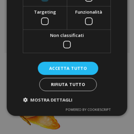
Aerobiotic junior e adulti GSE;
Targeting
Funzionalità
Nasal free GSE;
Biotic adulti e bambini GSE;
Infusi ed Estratti personalizzati.
Non classificati
ACCETTA TUTTO
RIFIUTA TUTTO
MOSTRA DETTAGLI
POWERED BY COOKIESCRIPT