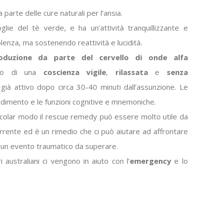
a parte delle cure naturali per l’ansia.
glie del tè verde, e ha un’attività tranquillizzante e
lenza, ma sostenendo reattività e lucidità.
oduzione da parte del cervello di onde alfa
tato di una
coscienza
vigile
,
rilassata
e
senza
è già attivo dopo circa 30-40 minuti dall’assunzione. Le
ndimento e le funzioni cognitive e mnemoniche.
icolar modo il rescue remedy può essere molto utile da
rrente ed è un rimedio che ci può aiutare ad affrontare
di un evento traumatico da superare.
 australiani ci vengono in aiuto con l’
emergency
e lo