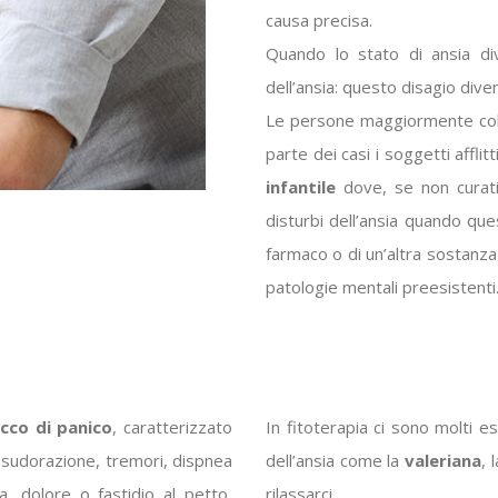
causa precisa.
Quando lo stato di ansia d
dell’ansia: questo disagio dive
Le persone maggiormente colp
parte dei casi i soggetti afflitt
infantile
dove, se non curati, 
disturbi dell’ansia quando quest
farmaco o di un’altra sostanz
patologie mentali preesistenti
cco di panico
, caratterizzato
In fitoterapia ci sono molti e
la sudorazione, tremori, dispnea
dell’ansia come la
valeriana
, 
, dolore o fastidio al petto,
rilassarci.