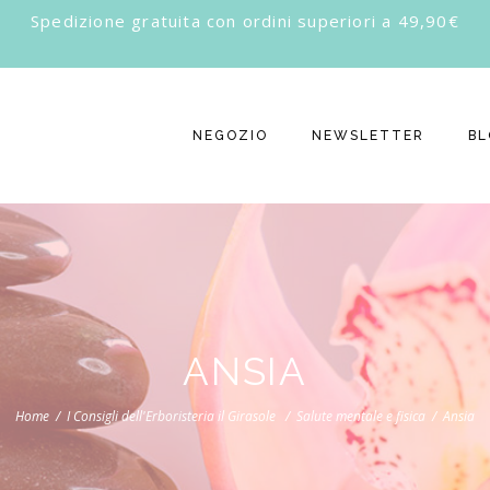
Spedizione gratuita con ordini superiori a 49,90€
NEGOZIO
NEWSLETTER
BL
ANSIA
Home
I Consigli dell'Erboristeria il Girasole
Salute mentale e fisica
Ansia