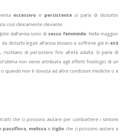
iventa
eccessivo
e
persistente
si parla di disturbo
nta così clinicamente rilevante.
ite dall’ansia sono di
sesso
femminile
. Nella maggior
i da disturbi legati all’ansia iniziano a soffrirne già in
età
rischiano di persistere fino all’età adulta. Si parla di
’ultima non viene attribuita agli effetti fisiologici di un
a o quando non è dovuta ad altre condizioni mediche o a
.
stratti che ci possono aiutare per combattere i sintomi
la
passiflora
,
melissa
e
tiglio
che ci possono aiutare a