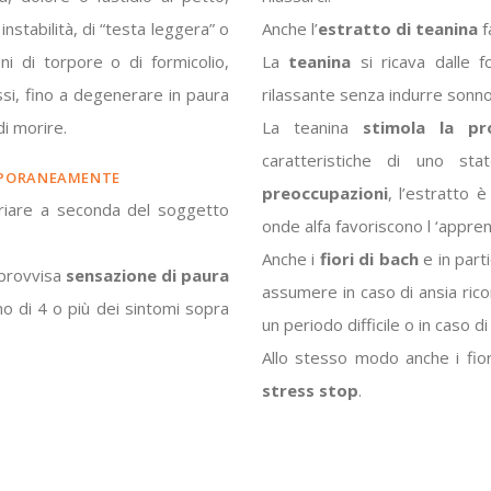
instabilità, di “testa leggera” o
Anche l’
estratto di teanina
f
ni di torpore o di formicolio,
La
teanina
si ricava dalle fo
ssi, fino a degenerare in paura
rilassante senza indurre sonno
di morire.
La teanina
stimola la pr
caratteristiche di uno s
MPORANEAMENTE
preoccupazioni
, l’estratto 
variare a seconda del soggetto
onde alfa favoriscono l ‘appre
Anche i
fiori di bach
e in part
mprovvisa
sensazione di paura
assumere in caso di ansia rico
o di 4 o più dei sintomi sopra
un periodo difficile o in caso 
Allo stesso modo anche i fiori
stress
stop
.