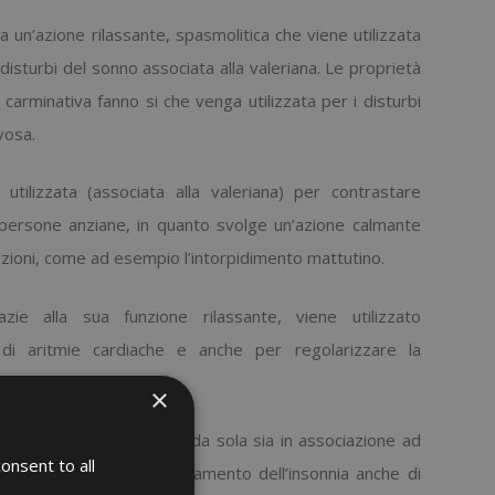
 un’azione rilassante, spasmolitica che viene utilizzata
i disturbi del sonno associata alla valeriana. Le proprietà
carminativa fanno si che venga utilizzata per i disturbi
vosa.
tilizzata (associata alla valeriana) per contrastare
e persone anziane, in quanto svolge un’azione calmante
zioni, come ad esempio l’intorpidimento mattutino.
azie alla sua funzione rilassante, viene utilizzato
 di aritmie cardiache e anche per regolarizzare la
×
sedativa, utilizzabile sia da sola sia in associazione ad
onsent to all
imili, indicata per il trattamento dell’insonnia anche di