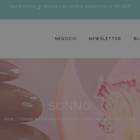
Spedizione gratuita con ordini superiori a 49,90€
NEGOZIO
NEWSLETTER
BL
SONNO
Home
I Consigli dell'Erboristeria il Girasole
Salute mentale e fisica
Sonno