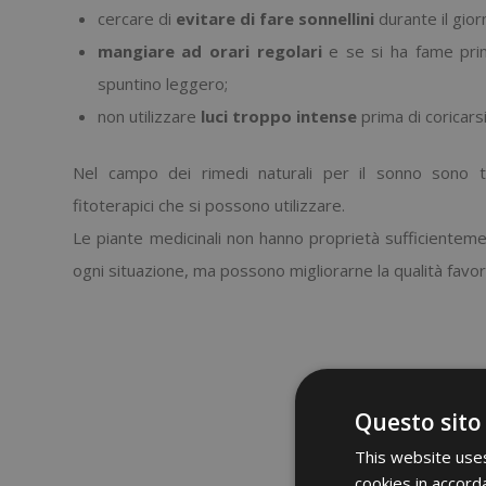
cercare di
evitare di fare
sonnellini
durante il gior
mangiare ad orari regolari
e se si ha fame prim
spuntino leggero;
non utilizzare
luci troppo intense
prima di coricarsi
Nel campo dei rimedi naturali per il sonno sono ta
fitoterapici che si possono utilizzare.
Le piante medicinali non hanno proprietà sufficientemen
ogni situazione, ma possono migliorarne la qualità favor
Questo sito
This website uses
cookies in accord