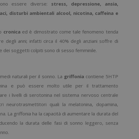
ssono essere diverse:
stress, depressione, ansia,
i, disturbi ambientali alcool, nicotina, caffeina e
o
cronica
ed è dimostrato come tale fenomeno tenda
degli anni; infatti circa il 40% degli anziani soffre di
e dei soggetti colpiti sono di sesso femminile.
imedi naturali per il sonno. La
griffonia
contiene 5HTP
nina e può essere molto utile per il trattamento
are i livelli di serotonina nel sistema nervoso centrale
tri neurotrasmettitori quali la melatonina, dopamina,
na. La griffonia ha la capacità di aumentare la durata del
ducendo la durata delle fasi di sonno leggero, senza
onno.