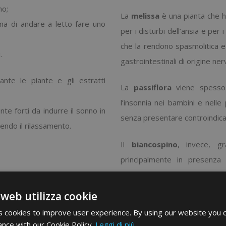
no;
La
melissa
è una pianta che ha
a di andare a letto fare uno
per i disturbi dell’ansia e per 
che la rendono spasmolitica e 
.
gastrointestinali di origine ner
nte le piante e gli estratti
La
passiflora
viene spesso u
l’insonnia nei bambini e nell
te forti da indurre il sonno in
senza presentare controindica
endo il rilassamento.
Il
biancospino
, invece, gr
principalmente in presenza
pressione.
 web utilizza cookie
La
valeriana
è una pianta più 
 cookies to improve user experience. By using our website you c
altre piante aventi proprietà s
ance with our Cookie Policy.
Leggi di più