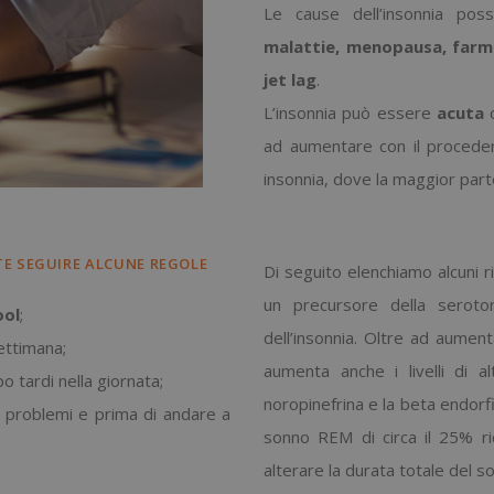
Le cause dell’insonnia po
malattie, menopausa, farmac
jet lag
.
L’insonnia può essere
acuta
ad aumentare con il procedere 
insonnia, dove la maggior part
TE SEGUIRE ALCUNE REGOLE
Di seguito elenchiamo alcuni r
un precursore della seroto
ool
;
dell’insonnia. Oltre ad aument
ettimana;
aumenta anche i livelli di al
 tardi nella giornata;
noropinefrina e la beta endorfi
i problemi e prima di andare a
sonno REM di circa il 25% ri
alterare la durata totale del s