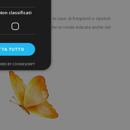
Non classificati
California
viene utilizzata in caso di frequenti e ripetuti
a sua forte azione sedativa che la rende indicata anche nel
i emicrania.
TTA TUTTO
RED BY COOKIESCRIPT