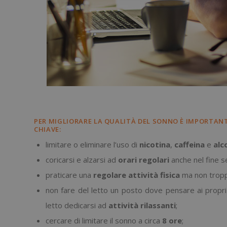
PER MIGLIORARE LA QUALITÀ DEL SONNO È IMPORTAN
CHIAVE:
limitare o eliminare l’uso di
nicotina
,
caffeina
e
alc
coricarsi e alzarsi ad
orari regolari
anche nel fine s
praticare una
regolare attività fisica
ma non troppo
non fare del letto un posto dove pensare ai propr
letto dedicarsi ad
attività
rilassanti
;
cercare di limitare il sonno a circa
8
ore
;