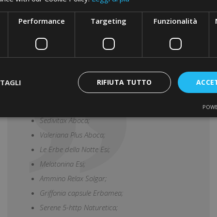
origine nervosa o da stress.
Performance
Targeting
Funzionalità
L’
escolzia
o
papavero della 
risvegli notturni, per via dell
caso in cui il soggetto soffra d
TAGLI
RIFIUTA TUTTO
ACCE
I PRODOTTI CHE CONSIGLIAMO SONO
POWE
Sedivitax Aboca;
Valeriana Plus Aboca;
Le Erbe della Notte Esi;
Melatonina Esi;
Ammino Relax Solgar;
Griffonia capsule Erbamea;
Serene 5-http Naturetica;