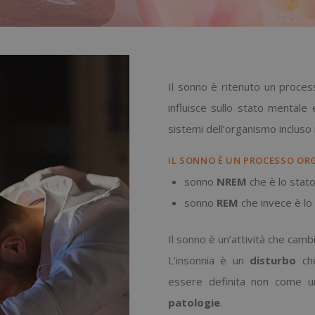
Il sonno è ritenuto un process
influisce sullo stato mentale 
sistemi dell’organismo incluso 
IL SONNO È UN PROCESSO ORG
sonno
NREM
che è lo stato
sonno
REM
che invece è lo 
Il sonno è un’attività che cambia
L’insonnia è un
disturbo
che
essere definita non come u
patologie
.