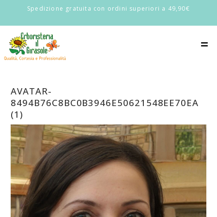
Spedizione gratuita con ordini superiori a 49,90€
AVATAR-
8494B76C8BC0B3946E50621548EE70EA
(1)