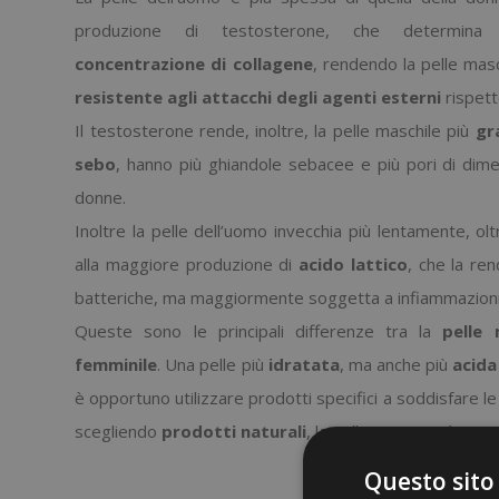
produzione di testosterone, che determin
concentrazione di
collagene
, rendendo la pelle mas
resistente agli attacchi degli agenti esterni
rispett
Il testosterone rende, inoltre, la pelle maschile più
gr
sebo
, hanno più ghiandole sebacee e più pori di dim
donne.
Inoltre la pelle dell’uomo invecchia più lentamente, ol
alla maggiore produzione di
acido
lattico
, che la ren
batteriche, ma maggiormente soggetta a infiammazioni
Queste sono le principali differenze tra la
pelle 
femminile
. Una pelle più
idratata
, ma anche più
acida
è opportuno utilizzare prodotti specifici a soddisfare le
scegliendo
prodotti
naturali
, la pelle ringrazierà.
Questo sito