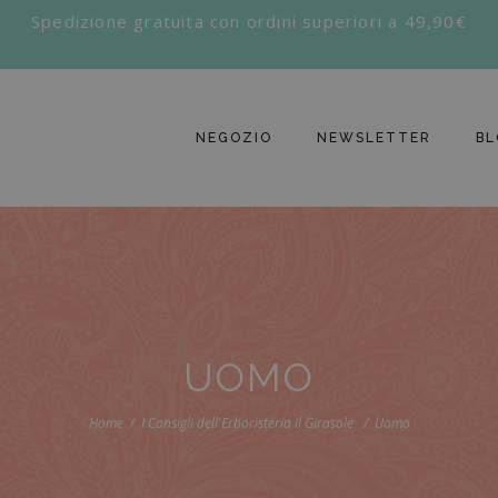
Spedizione gratuita con ordini superiori a 49,90€
NEGOZIO
NEWSLETTER
BL
UOMO
Home
I Consigli dell'Erboristeria il Girasole
Uomo