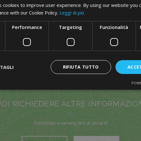
 cookies to improve user experience. By using our website you c
ance with our Cookie Policy.
Leggi di più
Performance
Targeting
Funzionalità
BARBA E CAPELLI
SCOPRI DI PIÙ
TAGLI
RIFIUTA TUTTO
ACCE
POWE
OI RICHIEDERE ALTRE INFORMAZIO
Contattaci e saremo lieti di aiutarti!