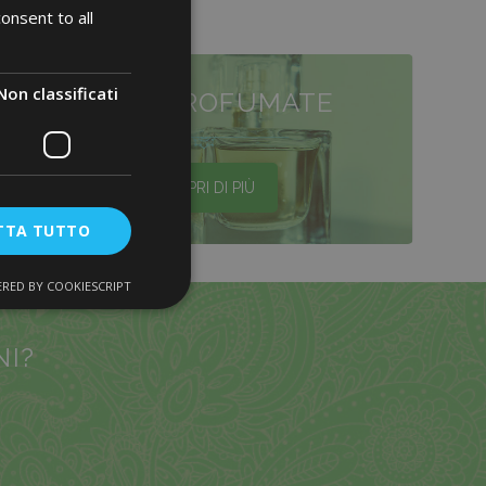
onsent to all
Non classificati
LINEE PROFUMATE
SCOPRI DI PIÙ
TTA TUTTO
RED BY COOKIESCRIPT
NI?