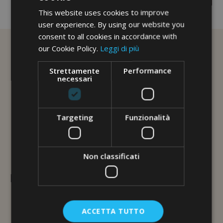
Leggings pinocchietto Guam® | Erboristeria Il Girasole Ravenna
This website uses cookies to improve
user experience. By using our website you
consent to all cookies in accordance with
our Cookie Policy.
Leggi di più
Strettamente
Performance
necessari
Targeting
Funzionalità
Non classificati
L'ERBORISTERIA
Via Brunelleschi, 117
48100 Ravenna
ACCETTA TUTTO