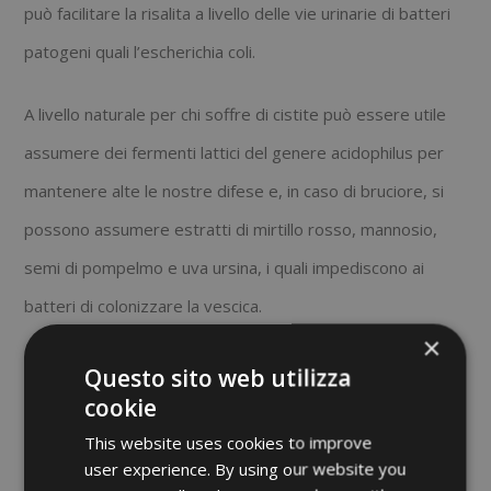
può facilitare la risalita a livello delle vie urinarie di batteri
patogeni quali l’escherichia coli.
A livello naturale per chi soffre di cistite può essere utile
assumere dei fermenti lattici del genere acidophilus per
mantenere alte le nostre difese e, in caso di bruciore, si
possono assumere estratti di mirtillo rosso, mannosio,
semi di pompelmo e uva ursina, i quali impediscono ai
batteri di colonizzare la vescica.
×
Presso la nostra erboristeria troverete tanti utili rimedi
Questo sito web utilizza
cookie
per combattere la cistite, come ad esempio:
This website uses cookies to improve
user experience. By using our website you
–
GSE Cystitis classico o rapid,
un integratore