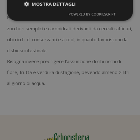
MOSTRA DETTAGLI
modo da evitare le ricadute.
POWERED BY COOKIESCRIPT
Nei periodi in cui si presenta la cistite è opportuno evitare
zuccheri semplici e carboidrati derivanti da cereali raffinati,
cibi ricchi di conservanti e alcool, in quanto favoriscono la
disbiosi intestinale.
Bisogna invece prediligere l’assunzione di cibi ricchi di
fibre, frutta e verdura di stagione, bevendo almeno 2 litri
al giorno di acqua.