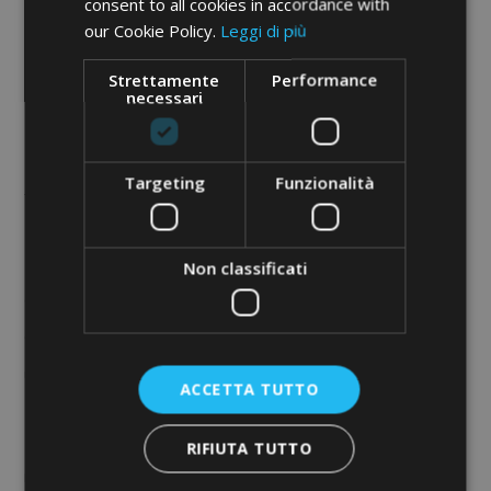
consent to all cookies in accordance with
alimentare a base di semi di pompelmo e uva ursina, noti
our Cookie Policy.
Leggi di più
per le loro proprietà antibatteriche e per contribuire
Strettamente
Performance
all’equilibrio microbico dell’organismo;
necessari
–
GSE Acidophilus
, un fermento lattico utile per favorire il
Targeting
Funzionalità
fisiologico equilibrio della flora batterica intestinale;
–
Solgar Fitocranberry
, un integratore alimentare che
Non classificati
aiuta benessere dell’apparato urinario, favorendo il
drenaggio dei liquidi corporei e la funzionalità delle vie
urinarie e la regolarità del transito intestinale.
ACCETTA TUTTO
In caso di cistite recidiva è bene protrarre la cura a base di
RIFIUTA TUTTO
mirtillo rosso e fermenti lattici anche per diversi mesi in