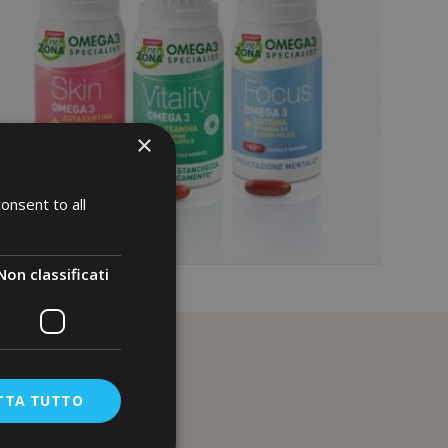
×
onsent to all
Non classificati
TTA TUTTO