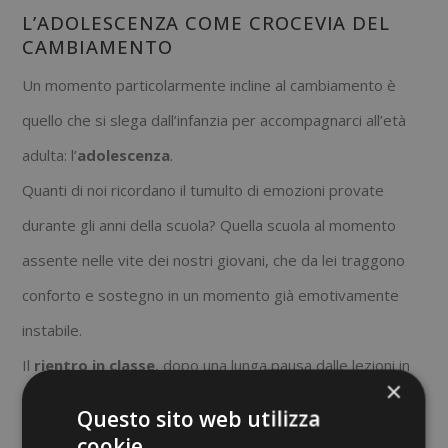
L’ADOLESCENZA COME CROCEVIA DEL
CAMBIAMENTO
Un momento particolarmente incline al cambiamento è
quello che si slega dall’infanzia per accompagnarci all’età
adulta: l’
adolescenza
.
Quanti di noi ricordano il tumulto di emozioni provate
durante gli anni della scuola? Quella scuola al momento
assente nelle vite dei nostri giovani, che da lei traggono
conforto e sostegno in un momento già emotivamente
instabile.
Il
rientro in classe
, dopo una lunga pausa dalle lezioni in
×
compresenza è auspicabile quanto pieno di punti
Questo sito web utilizza
interrogativi.
cookie