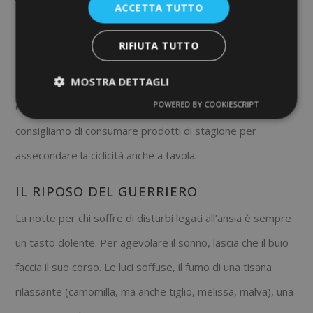
ACCETTA TUTTO
L’AUTUNNO NEL PIATTO
RIFIUTA TUTTO
Tempo di zucca, cavolfiori, broccoli, cavoli, porri ecc.: i
MOSTRA DETTAGLI
sapori dell’autunno sono dolci e corposi per preparare il
POWERED BY COOKIESCRIPT
corpo all’arrivo del freddo invernale. Come sempre ti
consigliamo di consumare prodotti di stagione per
assecondare la ciclicità anche a tavola.
IL RIPOSO DEL GUERRIERO
La notte per chi soffre di disturbi legati all’ansia è sempre
un tasto dolente. Per agevolare il sonno, lascia che il buio
faccia il suo corso. Le luci soffuse, il fumo di una tisana
rilassante (camomilla, ma anche tiglio, melissa, malva), una