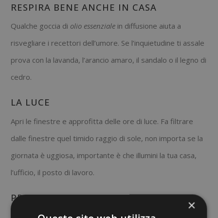
RESPIRA BENE ANCHE IN CASA
Qualche goccia di
olio essenziale
in diffusione aiuta a
risvegliare i recettori dell’umore. Se l’inquietudine ti assale
prova con la lavanda, l’arancio amaro, il sandalo o il legno di
cedro.
LA LUCE
Apri le finestre e approfitta delle ore di luce. Fa filtrare
dalle finestre quel timido raggio di sole, non importa se la
giornata è uggiosa, importante è che illumini la tua casa,
l’ufficio, il posto di lavoro.
PROTEGGI L’INTESTINO
×
Il benessere dell’intestino e un transito intestinale