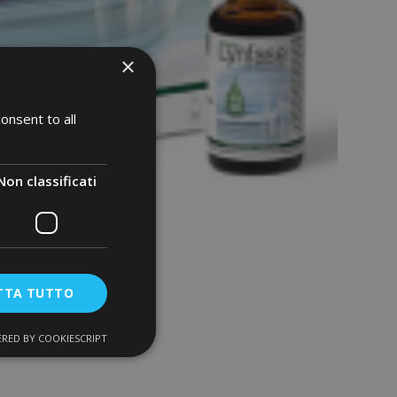
×
onsent to all
Non classificati
TTA TUTTO
RED BY COOKIESCRIPT