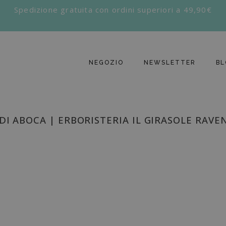
Spedizione gratuita con ordini superiori a 49,90€
NEGOZIO
NEWSLETTER
BL
DI ABOCA | ERBORISTERIA IL GIRASOLE RAVE