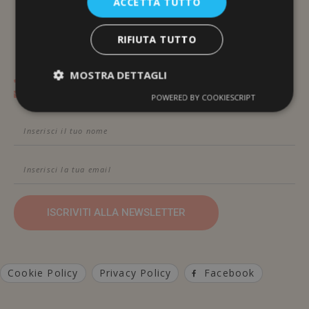
ACCETTA TUTTO
Via Brunelleschi, 117
48100 Ravenna
RIFIUTA TUTTO
MOSTRA DETTAGLI
Contattami Telefonicamente
Contattami Via Email
POWERED BY COOKIESCRIPT
ISCRIVITI ALLA NEWSLETTER
Cookie Policy
Privacy Policy
Facebook